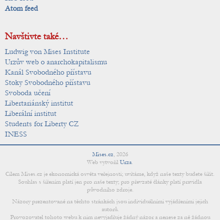
Atom feed
Navštivte také…
Ludwig von Mises Institute
Urzův web o anarchokapitalismu
Kanál Svobodného přístavu
Stoky Svobodného přístavu
Svoboda učení
Libertariánský institut
Liberální institut
Students for Liberty CZ
INESS
Mises.cz
,
2026
Web vytvořil
Urza
.
Cílem Mises.cz je ekonomická osvěta veřejnosti; uvítáme, když naše texty budete šířit.
Souhlas s šířením platí jen pro naše texty; pro převzaté články platí pravidla
původního zdroje.
Názory prezentované na těchto stránkách jsou individuálními vyjádřeními jejich
autorů.
Provozovatel tohoto webu k nim nevyjadřuje žádný názor a nenese za ně žádnou