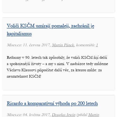
Voliči KSČM umírají pomaleji, zachránil je
kapitalismus
Mises.cz: 11. června 2017,
Martin Pánek
, komentářů:
1
Reformy v 90. letech tak způsobily, že voliči KSČM žijí delší
a spokojenější životy – a my s nimi. V nadsázce tedy můžeme
Václavu Klausovi připočítat další věc, za kterou může: za
nesmrtelnost KSČM!
Ricardo a komparativní výhoda po 200 letech
Mises.cz: 04. května 2017,
Douglas Irwin
(přidal
Martin