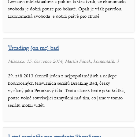
Levicoví intelektuálové a politici taktéž tvrdí, že ekonomická
svoboda je dobrá pouze pro bohaté. Opak je však pravdou.
Ekonomická svoboda je dobrá právě pro chudé.
Treading (on me) bad
Mises.cz: 15. července 2014,
Martin Pánek
, komentářů:
3
29. září 2013 skončil jeden z nejpopulárnějších a nejlépe
hodnocených televizních seriálů Breaking Bad, česky
vysílaný jako Perníkový táta. Tento článek berte jako krátká,
pouze volně související zamyšlení nad tím, co jsme v tomto
seriálu mohli vidět.
Letní semináře pro studenty liberalismu