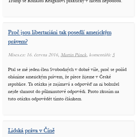
Trump se Ronaldu Reaganovi prakticky v ničem nepodobá.
Proč jsou libertariáni tak posedlí americkým
právem?
Mises.cz: 16. června 2016,
Martin Pánek
, komentářů:
5
Ptal se mě jeden člen Svobodných v dobré víře, proč se pořád
oháníme americkým právem, že přece žijeme v České
republice. Ta otázka je zajímavá a odpověď na ni bohužel
nejde shrnout do půlminutové odpovědi. Proto zkusím na
tuto otázku odpovědět tímto článkem.
Lidská práva v Číně