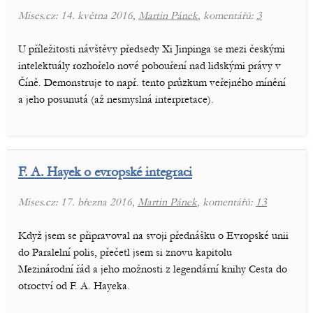
Mises.cz: 14. května 2016,
Martin Pánek
, komentářů:
3
U příležitosti návštěvy předsedy Xi Jinpinga se mezi českými
intelektuály rozhořelo nové pobouření nad lidskými právy v
Číně. Demonstruje to např. tento průzkum veřejného mínění
a jeho posunutá (až nesmyslná interpretace).
F. A. Hayek o evropské integraci
Mises.cz: 17. března 2016,
Martin Pánek
, komentářů:
13
Když jsem se připravoval na svoji přednášku o Evropské unii
do Paralelní polis, přečetl jsem si znovu kapitolu
Mezinárodní řád a jeho možnosti z legendární knihy Cesta do
otroctví od F. A. Hayeka.