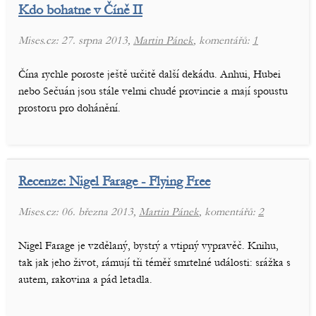
Kdo bohatne v Číně II
Mises.cz: 27. srpna 2013,
Martin Pánek
, komentářů:
1
Čína rychle poroste ještě určitě další dekádu. Anhui, Hubei
nebo Sečuán jsou stále velmi chudé provincie a mají spoustu
prostoru pro dohánění.
Recenze: Nigel Farage - Flying Free
Mises.cz: 06. března 2013,
Martin Pánek
, komentářů:
2
Nigel Farage je vzdělaný, bystrý a vtipný vypravěč. Knihu,
tak jak jeho život, rámují tři téměř smrtelné události: srážka s
autem, rakovina a pád letadla.