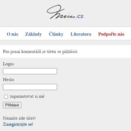
O nás
Základy
Články
Literatura
Podpořte nás
Pro psaní komentářů je třeba se přihlásit.
Login:
Heslo:
zapamatovat si mě
Nemáte zde účet?
Zaregistrujte se!