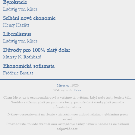
Byrokracie
Ludwig von Mises
Selhání nové ekonomie
Henry Hazlitt
Liberalismus
Ludwig von Mises
Důvody pro 100% zlatý dolar
Murray N. Rothbard
Ekonomická sofismata
Frédéric Bastiat
Mises.cz
,
2026
Web vytvořil
Urza
.
Cílem Mises.cz je ekonomická osvěta veřejnosti; uvítáme, když naše texty budete šířit.
Souhlas s šířením platí jen pro naše texty; pro převzaté články platí pravidla
původního zdroje.
Názory prezentované na těchto stránkách jsou individuálními vyjádřeními jejich
autorů.
Provozovatel tohoto webu k nim nevyjadřuje žádný názor a nenese za ně žádnou
odpovědnost.