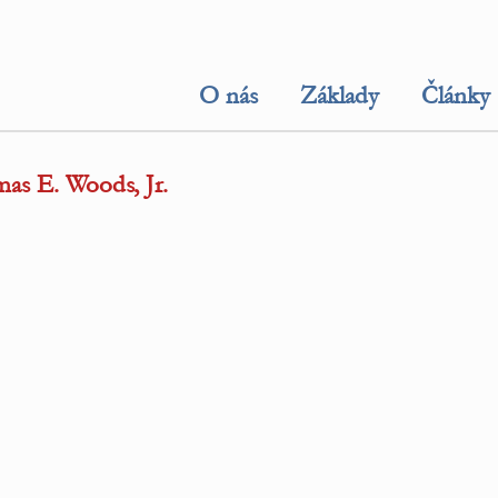
O nás
Základy
Články
mas E. Woods, Jr.