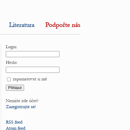
Literatura
Podpořte nás
Login:
Heslo:
zapamatovat si mě
Nemáte zde účet?
Zaregistrujte se!
RSS feed
Atom feed