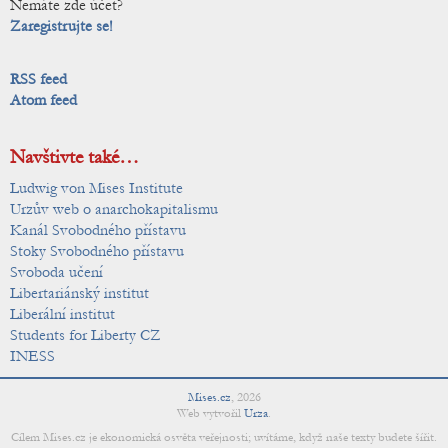
Nemáte zde účet?
Zaregistrujte se!
RSS feed
Atom feed
Navštivte také…
Ludwig von Mises Institute
Urzův web o anarchokapitalismu
Kanál Svobodného přístavu
Stoky Svobodného přístavu
Svoboda učení
Libertariánský institut
Liberální institut
Students for Liberty CZ
INESS
Mises.cz
,
2026
Web vytvořil
Urza
.
Cílem Mises.cz je ekonomická osvěta veřejnosti; uvítáme, když naše texty budete šířit.