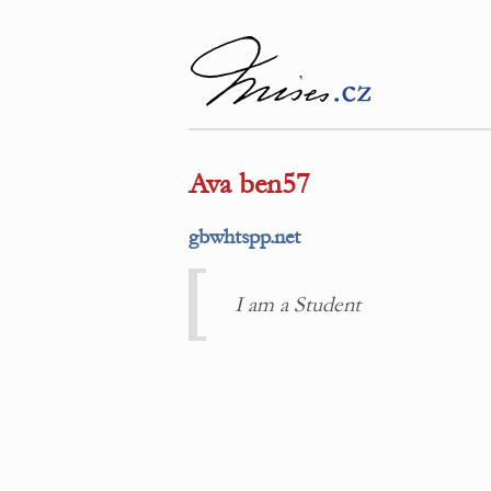
Ava ben57
gbwhtspp.net
I am a Student