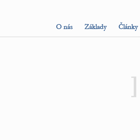
O nás
Základy
Články