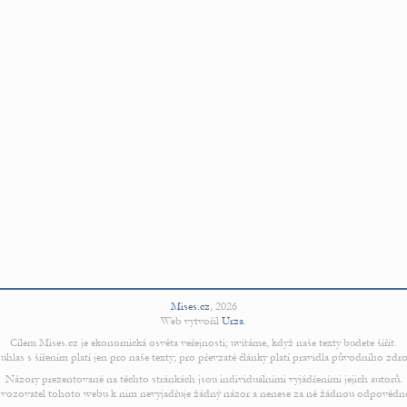
Mises.cz
,
2026
Web vytvořil
Urza
.
Cílem Mises.cz je ekonomická osvěta veřejnosti; uvítáme, když naše texty budete šířit.
uhlas s šířením platí jen pro naše texty; pro převzaté články platí pravidla původního zdro
Názory prezentované na těchto stránkách jsou individuálními vyjádřeními jejich autorů.
vozovatel tohoto webu k nim nevyjadřuje žádný názor a nenese za ně žádnou odpovědn