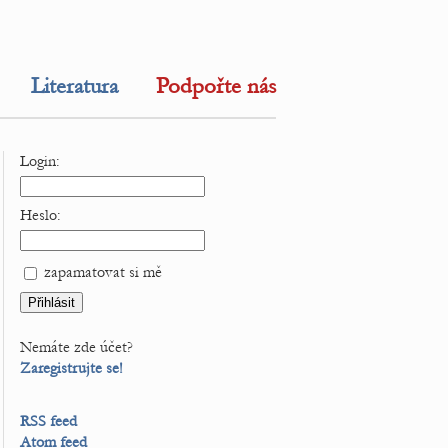
Literatura
Podpořte nás
Login:
Heslo:
zapamatovat si mě
Nemáte zde účet?
Zaregistrujte se!
RSS feed
Atom feed