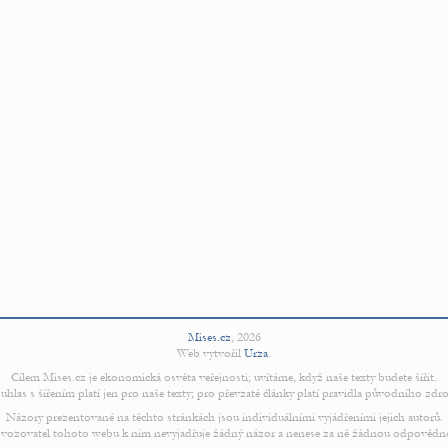
Mises.cz
,
2026
Web vytvořil
Urza
.
Cílem Mises.cz je ekonomická osvěta veřejnosti; uvítáme, když naše texty budete šířit.
uhlas s šířením platí jen pro naše texty; pro převzaté články platí pravidla původního zdro
Názory prezentované na těchto stránkách jsou individuálními vyjádřeními jejich autorů.
vozovatel tohoto webu k nim nevyjadřuje žádný názor a nenese za ně žádnou odpovědn