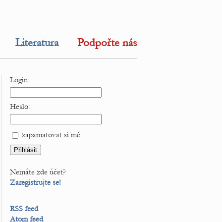
Literatura
Podpořte nás
Login:
Heslo:
zapamatovat si mě
Nemáte zde účet?
Zaregistrujte se!
RSS feed
Atom feed