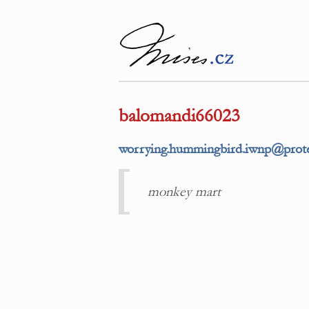
balomandi66023
worrying.hummingbird.iwnp@protec
monkey mart