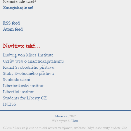
Nemáte zde účet?
Zaregistrujte se!
RSS feed
Atom feed
Navštivte také…
Ludwig von Mises Institute
Urzův web o anarchokapitalismu
Kanál Svobodného přístavu
Stoky Svobodného přístavu
Svoboda učení
Libertariánský institut
Liberální institut
Students for Liberty CZ
INESS
Mises.cz
,
2026
Web vytvořil
Urza
.
Cílem Mises.cz je ekonomická osvěta veřejnosti; uvítáme, když naše texty budete šířit.