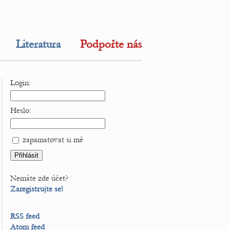
Literatura
Podpořte nás
Login:
Heslo:
zapamatovat si mě
Nemáte zde účet?
Zaregistrujte se!
RSS feed
Atom feed