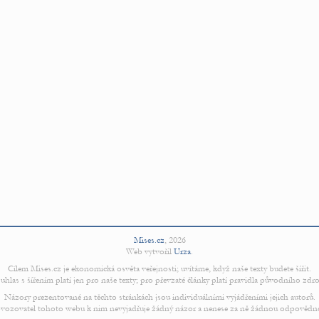
Mises.cz
,
2026
Web vytvořil
Urza
.
Cílem Mises.cz je ekonomická osvěta veřejnosti; uvítáme, když naše texty budete šířit.
uhlas s šířením platí jen pro naše texty; pro převzaté články platí pravidla původního zdro
Názory prezentované na těchto stránkách jsou individuálními vyjádřeními jejich autorů.
vozovatel tohoto webu k nim nevyjadřuje žádný názor a nenese za ně žádnou odpovědn