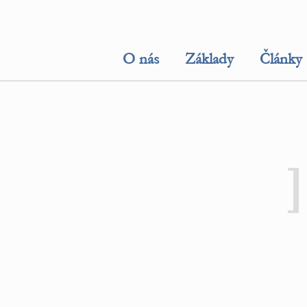
O nás
Základy
Články