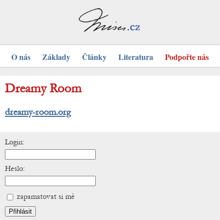
O nás
Základy
Články
Literatura
Podpořte nás
Dreamy Room
dreamy-room.org
Login:
Heslo:
zapamatovat si mě