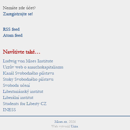
Nemáte zde účet?
Zaregistrujte se!
RSS feed
Atom feed
Navštivte také…
Ludwig von Mises Institute
Urzův web o anarchokapitalismu
Kanál Svobodného přístavu
Stoky Svobodného přístavu
Svoboda učení
Libertariánský institut
Liberální institut
Students for Liberty CZ
INESS
Mises.cz
,
2026
Web vytvořil
Urza
.