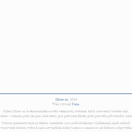
Mises.cz
,
2026
Web vytvořil
Urza
.
Cílem Mises.cz je ekonomická osvěta veřejnosti; uvítáme, když naše texty budete šířit.
uhlas s šířením platí jen pro naše texty; pro převzaté články platí pravidla původního zdro
Názory prezentované na těchto stránkách jsou individuálními vyjádřeními jejich autorů.
vozovatel tohoto webu k nim nevyjadřuje žádný názor a nenese za ně žádnou odpovědn