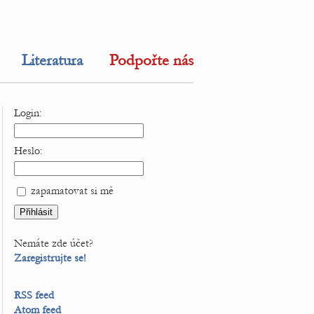
Literatura
Podpořte nás
Login:
Heslo:
zapamatovat si mě
Nemáte zde účet?
Zaregistrujte se!
RSS feed
Atom feed