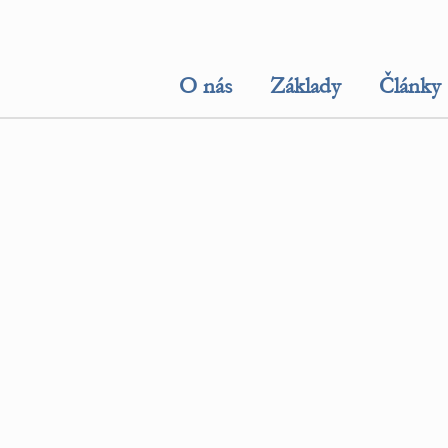
O nás
Základy
Články