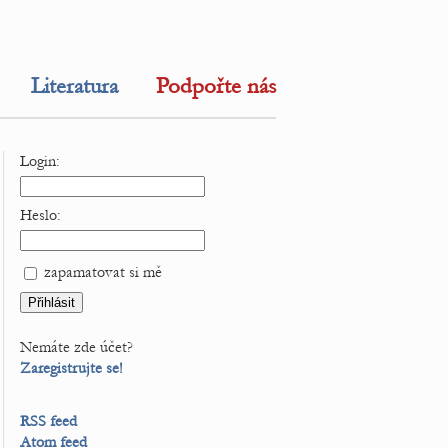
Literatura
Podpořte nás
Login:
Heslo:
zapamatovat si mě
Nemáte zde účet?
Zaregistrujte se!
RSS feed
Atom feed