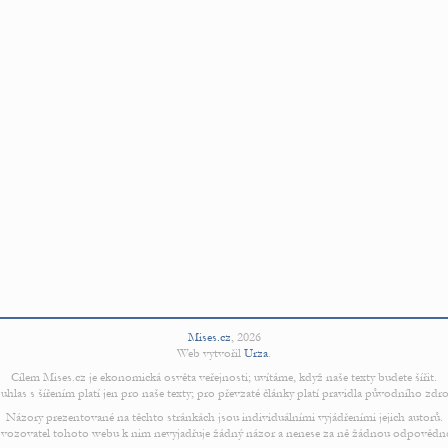
Mises.cz
,
2026
Web vytvořil
Urza
.
Cílem Mises.cz je ekonomická osvěta veřejnosti; uvítáme, když naše texty budete šířit.
uhlas s šířením platí jen pro naše texty; pro převzaté články platí pravidla původního zdro
Názory prezentované na těchto stránkách jsou individuálními vyjádřeními jejich autorů.
vozovatel tohoto webu k nim nevyjadřuje žádný názor a nenese za ně žádnou odpovědn