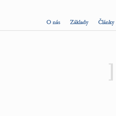
O nás
Základy
Články