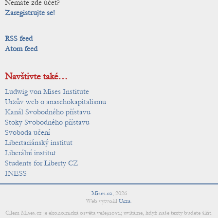
Nemáte zde účet?
Zaregistrujte se!
RSS feed
Atom feed
Navštivte také…
Ludwig von Mises Institute
Urzův web o anarchokapitalismu
Kanál Svobodného přístavu
Stoky Svobodného přístavu
Svoboda učení
Libertariánský institut
Liberální institut
Students for Liberty CZ
INESS
Mises.cz
,
2026
Web vytvořil
Urza
.
Cílem Mises.cz je ekonomická osvěta veřejnosti; uvítáme, když naše texty budete šířit.