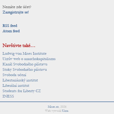
Nemáte zde účet?
Zaregistrujte se!
RSS feed
Atom feed
Navštivte také…
Ludwig von Mises Institute
Urzův web o anarchokapitalismu
Kanál Svobodného přístavu
Stoky Svobodného přístavu
Svoboda učení
Libertariánský institut
Liberální institut
Students for Liberty CZ
INESS
Mises.cz
,
2026
Web vytvořil
Urza
.