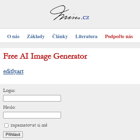
O nás
Základy
Články
Literatura
Podpořte nás
Free AI Image Generator
editly.art
Login:
Heslo:
zapamatovat si mě