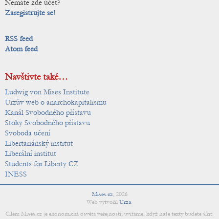
Nemáte zde účet?
Zaregistrujte se!
RSS feed
Atom feed
Navštivte také…
Ludwig von Mises Institute
Urzův web o anarchokapitalismu
Kanál Svobodného přístavu
Stoky Svobodného přístavu
Svoboda učení
Libertariánský institut
Liberální institut
Students for Liberty CZ
INESS
Mises.cz
,
2026
Web vytvořil
Urza
.
Cílem Mises.cz je ekonomická osvěta veřejnosti; uvítáme, když naše texty budete šířit.