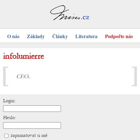
O nás
Základy
Články
Literatura
Podpořte nás
infolumierre
CEO..
Login:
Heslo:
zapamatovat si mě