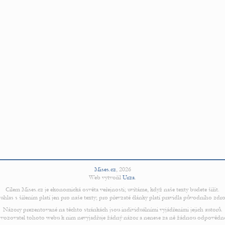
Mises.cz
,
2026
Web vytvořil
Urza
.
Cílem Mises.cz je ekonomická osvěta veřejnosti; uvítáme, když naše texty budete šířit.
uhlas s šířením platí jen pro naše texty; pro převzaté články platí pravidla původního zdro
Názory prezentované na těchto stránkách jsou individuálními vyjádřeními jejich autorů.
vozovatel tohoto webu k nim nevyjadřuje žádný názor a nenese za ně žádnou odpovědn