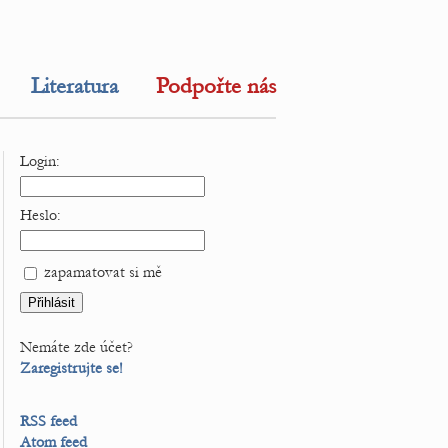
Literatura
Podpořte nás
Login:
Heslo:
zapamatovat si mě
Nemáte zde účet?
Zaregistrujte se!
RSS feed
Atom feed