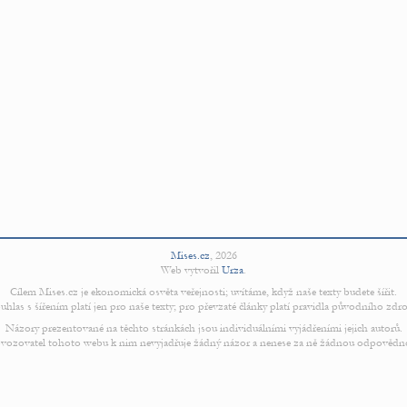
Mises.cz
,
2026
Web vytvořil
Urza
.
Cílem Mises.cz je ekonomická osvěta veřejnosti; uvítáme, když naše texty budete šířit.
uhlas s šířením platí jen pro naše texty; pro převzaté články platí pravidla původního zdro
Názory prezentované na těchto stránkách jsou individuálními vyjádřeními jejich autorů.
vozovatel tohoto webu k nim nevyjadřuje žádný názor a nenese za ně žádnou odpovědn