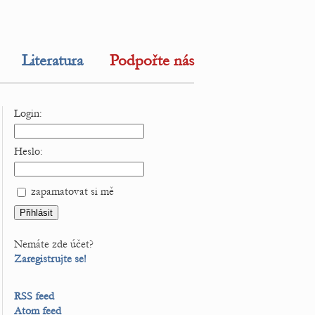
Literatura
Podpořte nás
Login:
Heslo:
zapamatovat si mě
Nemáte zde účet?
Zaregistrujte se!
RSS feed
Atom feed