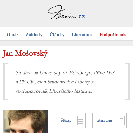
O nás
Základy
Články
Literatura
Podpořte nás
Jan Mošovský
Student na University of Edinburgh, dříve IES
a PF UK, člen Students for Liberty a
spolupracovník Liberálního institutu.
články
literatura