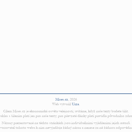
Mises.cz
,
2026
Web vytvořil
Urza
.
Cílem Mises.cz je ekonomická osvěta veřejnosti; uvítáme, když naše texty budete šířit.
uhlas s šířením platí jen pro naše texty; pro převzaté články platí pravidla původního zdro
Názory prezentované na těchto stránkách jsou individuálními vyjádřeními jejich autorů.
vozovatel tohoto webu k nim nevyjadřuje žádný názor a nenese za ně žádnou odpovědn