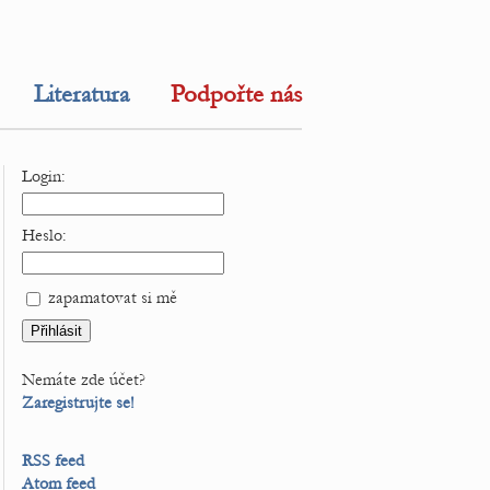
Literatura
Podpořte nás
Login:
Heslo:
zapamatovat si mě
Nemáte zde účet?
Zaregistrujte se!
RSS feed
Atom feed