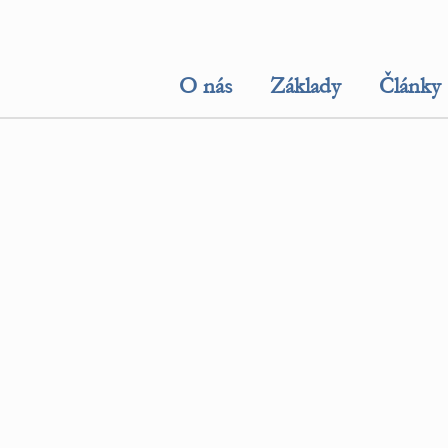
O nás
Základy
Články