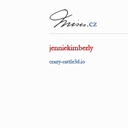
jenniekimberly
crazy-cattle3d.io