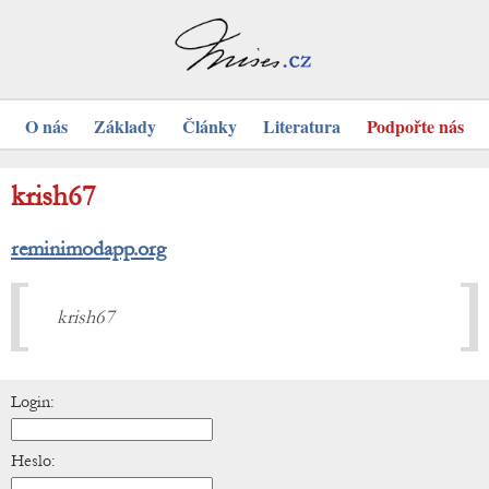
O nás
Základy
Články
Literatura
Podpořte nás
krish67
reminimodapp.org
krish67
Login:
Heslo: