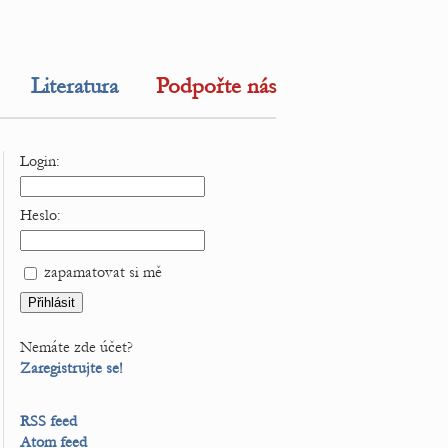
Literatura
Podpořte nás
Login:
Heslo:
zapamatovat si mě
Nemáte zde účet?
Zaregistrujte se!
RSS feed
Atom feed