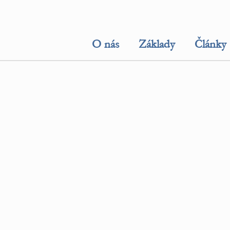
O nás
Základy
Články