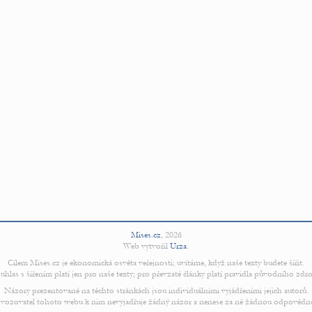
Mises.cz
,
2026
Web vytvořil
Urza
.
Cílem Mises.cz je ekonomická osvěta veřejnosti; uvítáme, když naše texty budete šířit.
uhlas s šířením platí jen pro naše texty; pro převzaté články platí pravidla původního zdro
Názory prezentované na těchto stránkách jsou individuálními vyjádřeními jejich autorů.
vozovatel tohoto webu k nim nevyjadřuje žádný názor a nenese za ně žádnou odpovědn