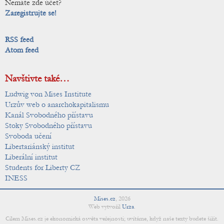
Nemáte zde účet?
Zaregistrujte se!
RSS feed
Atom feed
Navštivte také…
Ludwig von Mises Institute
Urzův web o anarchokapitalismu
Kanál Svobodného přístavu
Stoky Svobodného přístavu
Svoboda učení
Libertariánský institut
Liberální institut
Students for Liberty CZ
INESS
Mises.cz
,
2026
Web vytvořil
Urza
.
Cílem Mises.cz je ekonomická osvěta veřejnosti; uvítáme, když naše texty budete šířit.