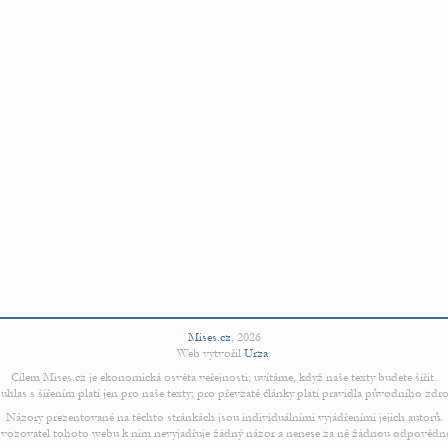
Mises.cz
,
2026
Web vytvořil
Urza
.
Cílem Mises.cz je ekonomická osvěta veřejnosti; uvítáme, když naše texty budete šířit.
uhlas s šířením platí jen pro naše texty; pro převzaté články platí pravidla původního zdro
Názory prezentované na těchto stránkách jsou individuálními vyjádřeními jejich autorů.
vozovatel tohoto webu k nim nevyjadřuje žádný názor a nenese za ně žádnou odpovědn