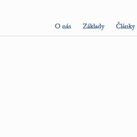
O nás
Základy
Články