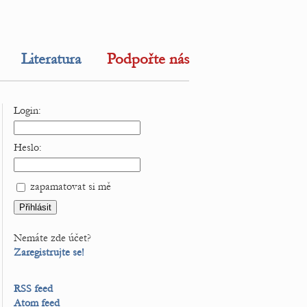
Literatura
Podpořte nás
Login:
Heslo:
zapamatovat si mě
Nemáte zde účet?
Zaregistrujte se!
RSS feed
Atom feed