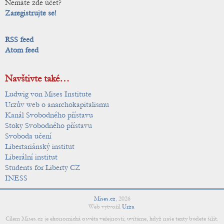
Nemáte zde účet?
Zaregistrujte se!
RSS feed
Atom feed
Navštivte také…
Ludwig von Mises Institute
Urzův web o anarchokapitalismu
Kanál Svobodného přístavu
Stoky Svobodného přístavu
Svoboda učení
Libertariánský institut
Liberální institut
Students for Liberty CZ
INESS
Mises.cz
,
2026
Web vytvořil
Urza
.
Cílem Mises.cz je ekonomická osvěta veřejnosti; uvítáme, když naše texty budete šířit.