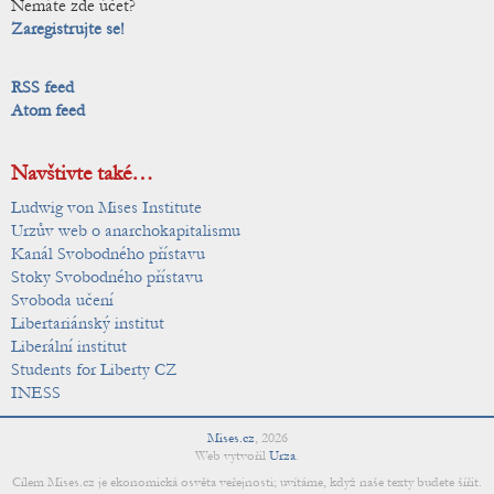
Nemáte zde účet?
Zaregistrujte se!
RSS feed
Atom feed
Navštivte také…
Ludwig von Mises Institute
Urzův web o anarchokapitalismu
Kanál Svobodného přístavu
Stoky Svobodného přístavu
Svoboda učení
Libertariánský institut
Liberální institut
Students for Liberty CZ
INESS
Mises.cz
,
2026
Web vytvořil
Urza
.
Cílem Mises.cz je ekonomická osvěta veřejnosti; uvítáme, když naše texty budete šířit.