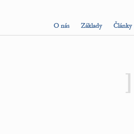
O nás
Základy
Články