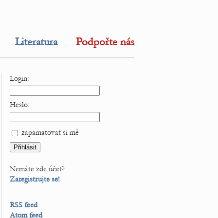
Literatura
Podpořte nás
Login:
Heslo:
zapamatovat si mě
Nemáte zde účet?
Zaregistrujte se!
RSS feed
Atom feed