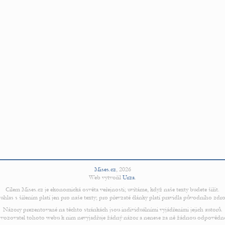
Mises.cz
,
2026
Web vytvořil
Urza
.
Cílem Mises.cz je ekonomická osvěta veřejnosti; uvítáme, když naše texty budete šířit.
uhlas s šířením platí jen pro naše texty; pro převzaté články platí pravidla původního zdro
Názory prezentované na těchto stránkách jsou individuálními vyjádřeními jejich autorů.
vozovatel tohoto webu k nim nevyjadřuje žádný názor a nenese za ně žádnou odpovědn