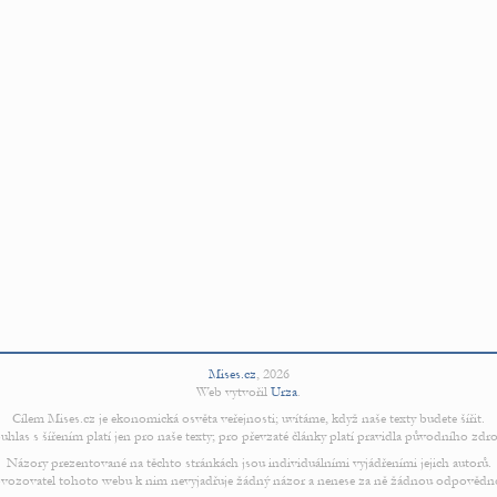
Mises.cz
,
2026
Web vytvořil
Urza
.
Cílem Mises.cz je ekonomická osvěta veřejnosti; uvítáme, když naše texty budete šířit.
uhlas s šířením platí jen pro naše texty; pro převzaté články platí pravidla původního zdro
Názory prezentované na těchto stránkách jsou individuálními vyjádřeními jejich autorů.
vozovatel tohoto webu k nim nevyjadřuje žádný názor a nenese za ně žádnou odpovědn