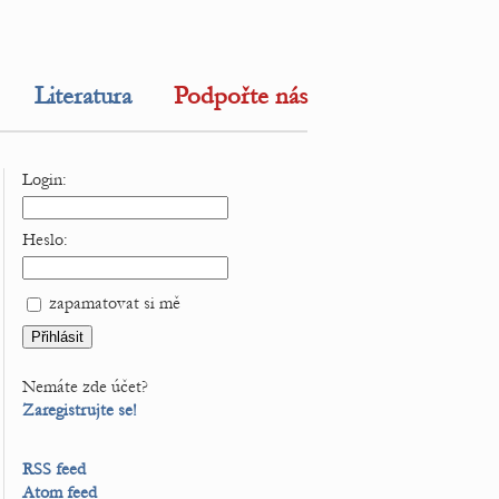
Literatura
Podpořte nás
Login:
Heslo:
zapamatovat si mě
Nemáte zde účet?
Zaregistrujte se!
RSS feed
Atom feed