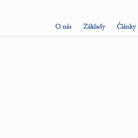
O nás
Základy
Články