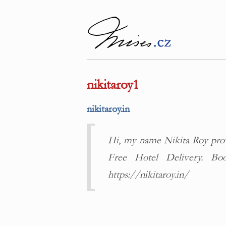
nikitaroy1
nikitaroy.in
Hi, my name Nikita Roy pro
Free Hotel Delivery. Bo
https://nikitaroy.in/