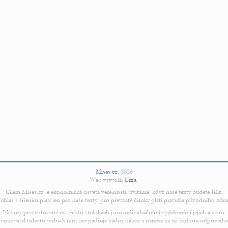
Mises.cz
,
2026
Web vytvořil
Urza
.
Cílem Mises.cz je ekonomická osvěta veřejnosti; uvítáme, když naše texty budete šířit.
uhlas s šířením platí jen pro naše texty; pro převzaté články platí pravidla původního zdro
Názory prezentované na těchto stránkách jsou individuálními vyjádřeními jejich autorů.
vozovatel tohoto webu k nim nevyjadřuje žádný názor a nenese za ně žádnou odpovědn