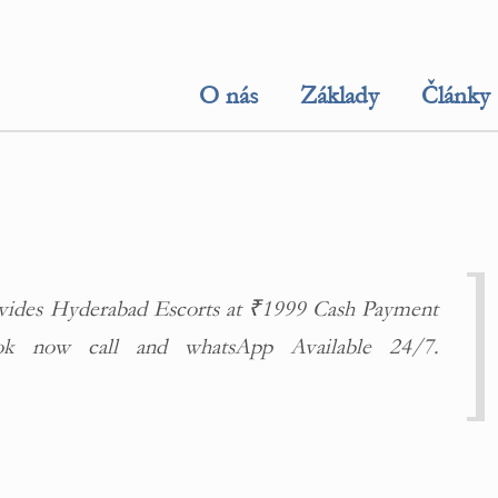
O nás
Základy
Články
vides Hyderabad Escorts at ₹1999 Cash Payment
ok now call and whatsApp Available 24/7.