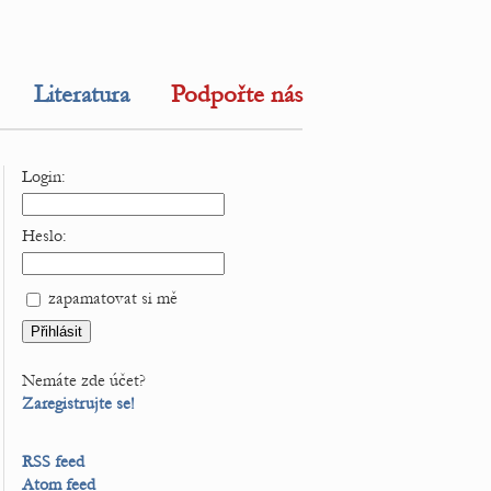
Literatura
Podpořte nás
Login:
Heslo:
zapamatovat si mě
Nemáte zde účet?
Zaregistrujte se!
RSS feed
Atom feed