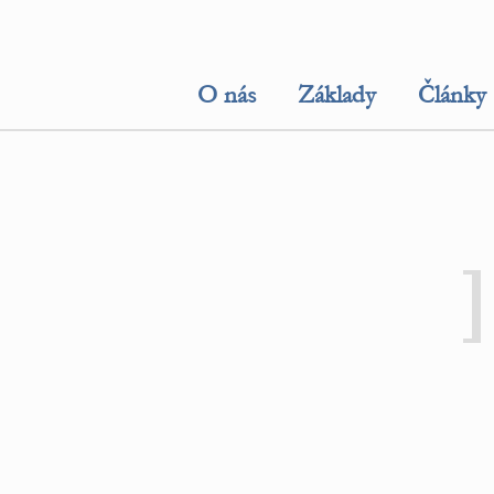
O nás
Základy
Články