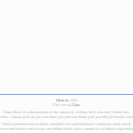
Mises.cz
,
2026
Web vytvořil
Urza
.
Cílem Mises.cz je ekonomická osvěta veřejnosti; uvítáme, když naše texty budete šířit.
uhlas s šířením platí jen pro naše texty; pro převzaté články platí pravidla původního zdro
Názory prezentované na těchto stránkách jsou individuálními vyjádřeními jejich autorů.
vozovatel tohoto webu k nim nevyjadřuje žádný názor a nenese za ně žádnou odpovědn