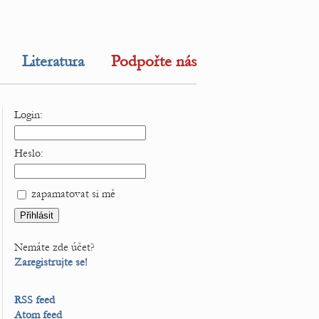
Literatura
Podpořte nás
Login:
Heslo:
zapamatovat si mě
Nemáte zde účet?
Zaregistrujte se!
RSS feed
Atom feed