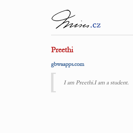
Preethi
gbwaapps.com
I am Preethi.I am a student.