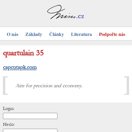
O nás
Základy
Články
Literatura
Podpořte nás
quartulain 35
capcutapk.com
Aim for precision and economy.
Login:
Heslo: