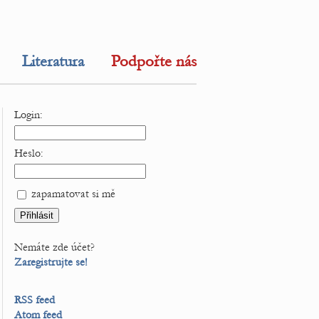
Literatura
Podpořte nás
Login:
Heslo:
zapamatovat si mě
Nemáte zde účet?
Zaregistrujte se!
RSS feed
Atom feed