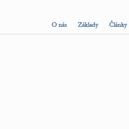
O nás
Základy
Články