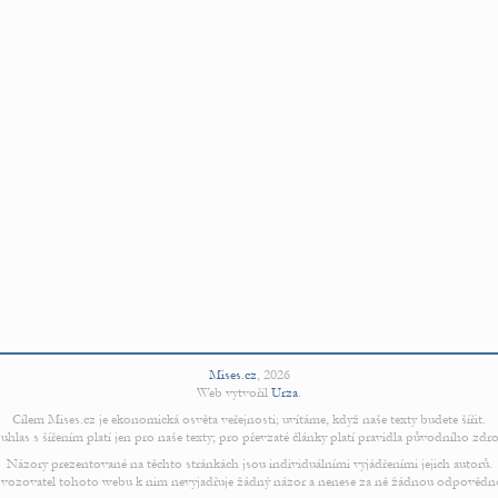
Mises.cz
,
2026
Web vytvořil
Urza
.
Cílem Mises.cz je ekonomická osvěta veřejnosti; uvítáme, když naše texty budete šířit.
uhlas s šířením platí jen pro naše texty; pro převzaté články platí pravidla původního zdro
Názory prezentované na těchto stránkách jsou individuálními vyjádřeními jejich autorů.
vozovatel tohoto webu k nim nevyjadřuje žádný názor a nenese za ně žádnou odpovědn