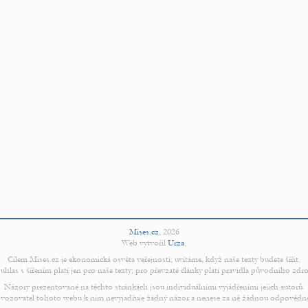
Mises.cz
,
2026
Web vytvořil
Urza
.
Cílem Mises.cz je ekonomická osvěta veřejnosti; uvítáme, když naše texty budete šířit.
uhlas s šířením platí jen pro naše texty; pro převzaté články platí pravidla původního zdro
Názory prezentované na těchto stránkách jsou individuálními vyjádřeními jejich autorů.
vozovatel tohoto webu k nim nevyjadřuje žádný názor a nenese za ně žádnou odpovědn