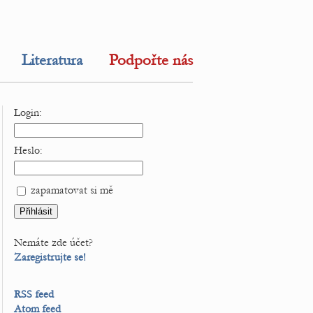
Literatura
Podpořte nás
Login:
Heslo:
zapamatovat si mě
Nemáte zde účet?
Zaregistrujte se!
RSS feed
Atom feed