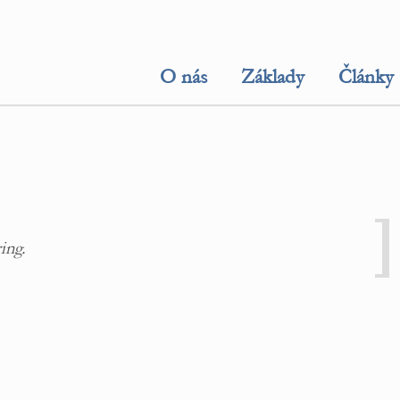
O nás
Základy
Články
ing.