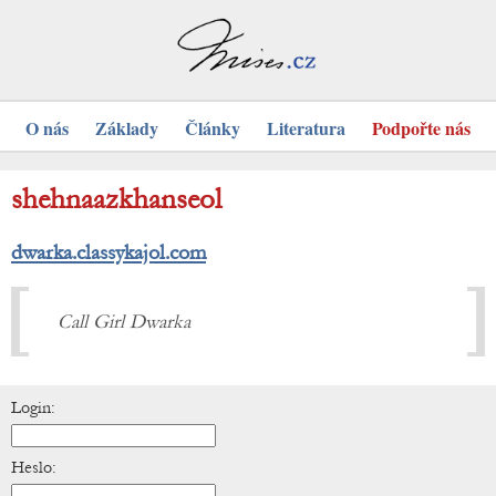
O nás
Základy
Články
Literatura
Podpořte nás
shehnaazkhanseol
dwarka.classykajol.com
Call Girl Dwarka
Login:
Heslo: