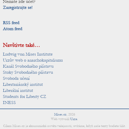
Nemáte zde účet?
Zaregistrujte se!
RSS feed
Atom feed
Navštivte také…
Ludwig von Mises Institute
Urzův web o anarchokapitalismu
Kanál Svobodného přístavu
Stoky Svobodného přístavu
Svoboda učení
Libertariánský institut
Liberální institut
Students for Liberty CZ
INESS
Mises.cz
,
2026
Web vytvořil
Urza
.
Cílem Mises.cz je ekonomická osvěta veřejnosti; uvítáme, když naše texty budete šířit.