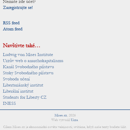
Nemáte zde účet?
Zaregistrujte se!
RSS feed
Atom feed
Navštivte také…
Ludwig von Mises Institute
Urzův web o anarchokapitalismu
Kanál Svobodného přístavu
Stoky Svobodného přístavu
Svoboda učení
Libertariánský institut
Liberální institut
Students for Liberty CZ
INESS
Mises.cz
,
2026
Web vytvořil
Urza
.
Cílem Mises.cz je ekonomická osvěta veřejnosti; uvítáme, když naše texty budete šířit.