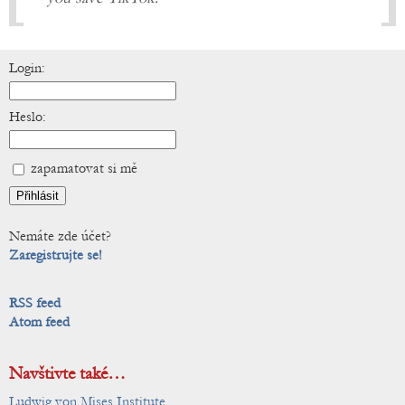
Login:
Heslo:
zapamatovat si mě
Nemáte zde účet?
Zaregistrujte se!
RSS feed
Atom feed
Navštivte také…
Ludwig von Mises Institute