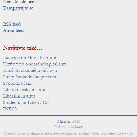
Nemáte zde účet?
Zaregistrujte se!
RSS feed
Atom feed
Navštivte také…
Ludwig von Mises Institute
Urzův web o anarchokapitalismu
Kanál Svobodného přístavu
Stoky Svobodného přístavu
Svoboda učení
Libertariánský institut
Liberální institut
Students for Liberty CZ
INESS
Mises.cz
,
2026
Web vytvořil
Urza
.
Cílem Mises.cz je ekonomická osvěta veřejnosti; uvítáme, když naše texty budete šířit.