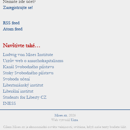
Nemáte zde účet?
Zaregistrujte se!
RSS feed
Atom feed
Navštivte také…
Ludwig von Mises Institute
Urzův web o anarchokapitalismu
Kanál Svobodného přístavu
Stoky Svobodného přístavu
Svoboda učení
Libertariánský institut
Liberální institut
Students for Liberty CZ
INESS
Mises.cz
,
2026
Web vytvořil
Urza
.
Cílem Mises.cz je ekonomická osvěta veřejnosti; uvítáme, když naše texty budete šířit.