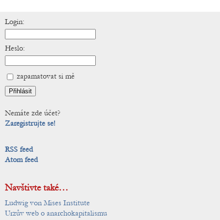
Login:
Heslo:
zapamatovat si mě
Nemáte zde účet?
Zaregistrujte se!
RSS feed
Atom feed
Navštivte také…
Ludwig von Mises Institute
Urzův web o anarchokapitalismu