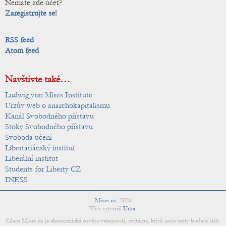
Nemáte zde účet?
Zaregistrujte se!
RSS feed
Atom feed
Navštivte také…
Ludwig von Mises Institute
Urzův web o anarchokapitalismu
Kanál Svobodného přístavu
Stoky Svobodného přístavu
Svoboda učení
Libertariánský institut
Liberální institut
Students for Liberty CZ
INESS
Mises.cz
,
2026
Web vytvořil
Urza
.
Cílem Mises.cz je ekonomická osvěta veřejnosti; uvítáme, když naše texty budete šířit.