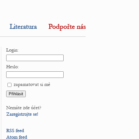
Literatura
Podpořte nás
Login:
Heslo:
zapamatovat si mě
Nemáte zde účet?
Zaregistrujte se!
RSS feed
Atom feed