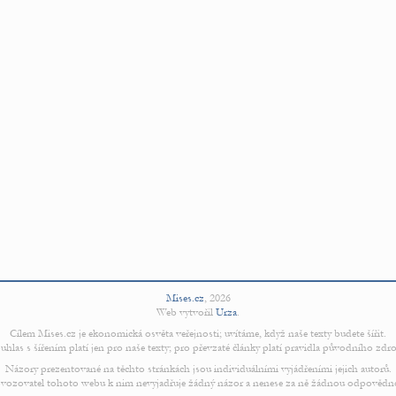
Mises.cz
,
2026
Web vytvořil
Urza
.
Cílem Mises.cz je ekonomická osvěta veřejnosti; uvítáme, když naše texty budete šířit.
uhlas s šířením platí jen pro naše texty; pro převzaté články platí pravidla původního zdro
Názory prezentované na těchto stránkách jsou individuálními vyjádřeními jejich autorů.
vozovatel tohoto webu k nim nevyjadřuje žádný názor a nenese za ně žádnou odpovědn