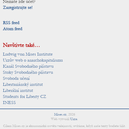
Nemáte zde účet?
Zaregistrujte se!
RSS feed
Atom feed
Navštivte také…
Ludwig von Mises Institute
Urzův web o anarchokapitalismu
Kanál Svobodného přístavu
Stoky Svobodného přístavu
Svoboda učení
Libertariánský institut
Liberální institut
Students for Liberty CZ
INESS
Mises.cz
,
2026
Web vytvořil
Urza
.
Cílem Mises.cz je ekonomická osvěta veřejnosti; uvítáme, když naše texty budete šířit.