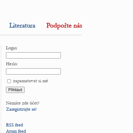
Literatura
Podpořte nás
Login:
Heslo:
zapamatovat si mě
Nemáte zde účet?
Zaregistrujte se!
RSS feed
Atom feed