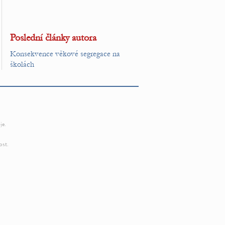
Poslední články autora
Konsekvence věkové segregace na
školách
je.
ost.