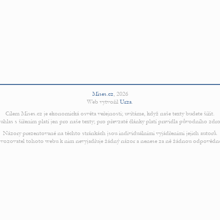
Mises.cz
,
2026
Web vytvořil
Urza
.
Cílem Mises.cz je ekonomická osvěta veřejnosti; uvítáme, když naše texty budete šířit.
uhlas s šířením platí jen pro naše texty; pro převzaté články platí pravidla původního zdro
Názory prezentované na těchto stránkách jsou individuálními vyjádřeními jejich autorů.
vozovatel tohoto webu k nim nevyjadřuje žádný názor a nenese za ně žádnou odpovědn