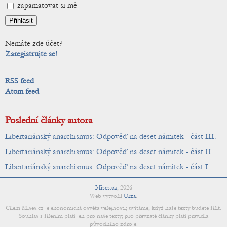
zapamatovat si mě
Nemáte zde účet?
Zaregistrujte se!
RSS feed
Atom feed
Poslední články autora
Libertariánský anarchismus: Odpověď na deset námitek - část III.
Libertariánský anarchismus: Odpověď na deset námitek - část II.
Libertariánský anarchismus: Odpověď na deset námitek - část I.
Mises.cz
,
2026
Web vytvořil
Urza
.
Cílem Mises.cz je ekonomická osvěta veřejnosti; uvítáme, když naše texty budete šířit.
Souhlas s šířením platí jen pro naše texty; pro převzaté články platí pravidla
původního zdroje.