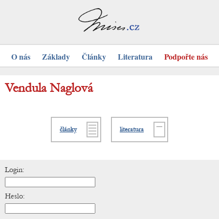
O nás
Základy
Články
Literatura
Podpořte nás
Vendula Naglová
články
literatura
Login:
Heslo: