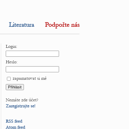
Literatura
Podpořte nás
Login:
Heslo:
zapamatovat si mě
Nemáte zde účet?
Zaregistrujte se!
RSS feed
Atom feed