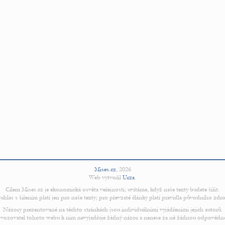
Mises.cz
,
2026
Web vytvořil
Urza
.
Cílem Mises.cz je ekonomická osvěta veřejnosti; uvítáme, když naše texty budete šířit.
uhlas s šířením platí jen pro naše texty; pro převzaté články platí pravidla původního zdro
Názory prezentované na těchto stránkách jsou individuálními vyjádřeními jejich autorů.
vozovatel tohoto webu k nim nevyjadřuje žádný názor a nenese za ně žádnou odpovědn