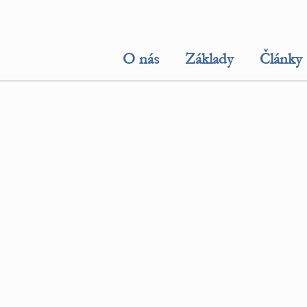
O nás
Základy
Články