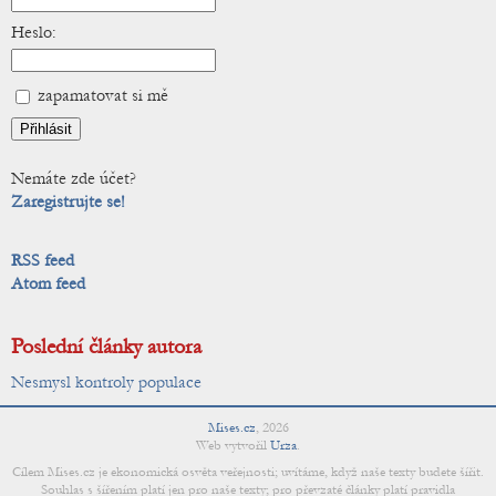
Heslo:
zapamatovat si mě
Nemáte zde účet?
Zaregistrujte se!
RSS feed
Atom feed
Poslední články autora
Nesmysl kontroly populace
Mises.cz
,
2026
Web vytvořil
Urza
.
Cílem Mises.cz je ekonomická osvěta veřejnosti; uvítáme, když naše texty budete šířit.
Souhlas s šířením platí jen pro naše texty; pro převzaté články platí pravidla