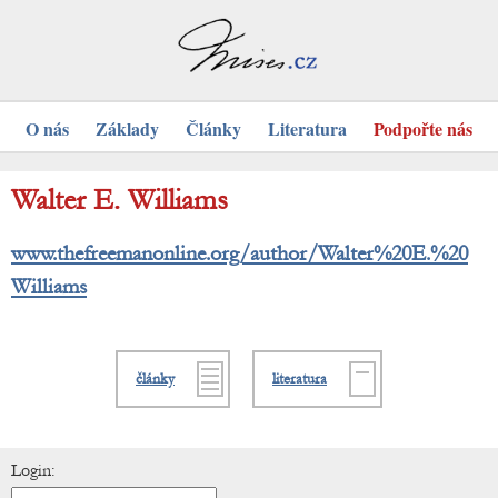
O nás
Základy
Články
Literatura
Podpořte nás
Walter E. Williams
www.thefreemanonline.org/author/Walter%20E.%20
Williams
články
literatura
Login: