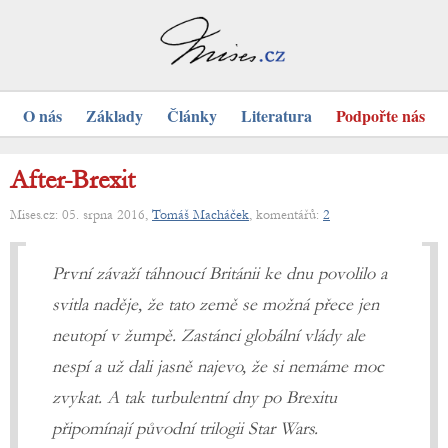
O nás
Základy
Články
Literatura
Podpořte nás
After-Brexit
Mises.cz: 05. srpna 2016,
Tomáš Macháček
, komentářů:
2
První závaží táhnoucí Británii ke dnu povolilo a
svitla naděje, že tato země se možná přece jen
neutopí v žumpě. Zastánci globální vlády ale
nespí a už dali jasně najevo, že si nemáme moc
zvykat. A tak turbulentní dny po Brexitu
připomínají původní trilogii Star Wars.