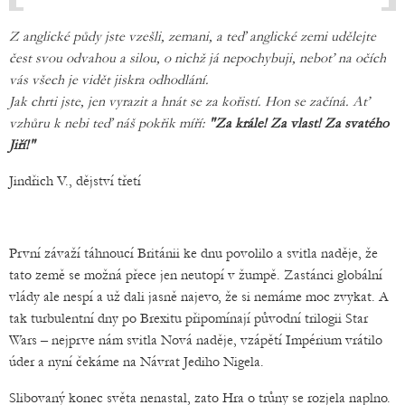
Z anglické půdy jste vzešli, zemani, a teď anglické zemi udělejte
čest svou odvahou a silou, o nichž já nepochybuji, neboť na očích
vás všech je vidět jiskra odhodlání.
Jak chrti jste, jen vyrazit a hnát se za kořistí. Hon se začíná. Ať
vzhůru k nebi teď náš pokřik míří:
"Za krále! Za vlast! Za svatého
Jiří!"
Jindřich V., dějství třetí
První závaží táhnoucí Británii ke dnu povolilo a svitla naděje, že
tato země se možná přece jen neutopí v žumpě. Zastánci globální
vlády ale nespí a už dali jasně najevo, že si nemáme moc zvykat. A
tak turbulentní dny po Brexitu připomínají původní trilogii Star
Wars – nejprve nám svitla Nová naděje, vzápětí Impérium vrátilo
úder a nyní čekáme na Návrat Jediho Nigela.
Slibovaný konec světa nenastal, zato Hra o trůny se rozjela naplno.