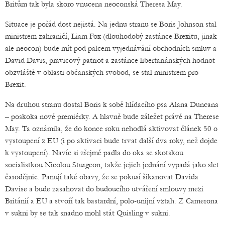
Britům tak byla skoro vnucena neoconská Theresa May.
Situace je pořád dost nejistá. Na jednu stranu se Boris Johnson stal
ministrem zahraničí, Liam Fox (dlouhodobý zastánce Brexitu, jinak
ale neocon) bude mít pod palcem vyjednávání obchodních smluv a
David Davis, pravicový patriot a zastánce libertariánských hodnot
obzvláště v oblasti občanských svobod, se stal ministrem pro
Brexit.
Na druhou stranu dostal Boris k sobě hlídacího psa Alana Duncana
– poskoka nové premiérky. A hlavně bude záležet právě na Therese
May. Ta oznámila, že do konce roku nehodlá aktivovat článek 50 o
vystoupení z EU (i po aktivaci bude trvat další dva roky, než dojde
k vystoupení). Navíc si zřejmě padla do oka se skotskou
socialistkou Nicolou Sturgeon, takže jejich jednání vypadá jako slet
čarodějnic. Panují také obavy, že se pokusí šikanovat Davida
Davise a bude zasahovat do budoucího utváření smlouvy mezi
Británií a EU a stvoří tak bastardní, polo-unijní vztah. Z Camerona
v sukni by se tak snadno mohl stát Quisling v sukni.