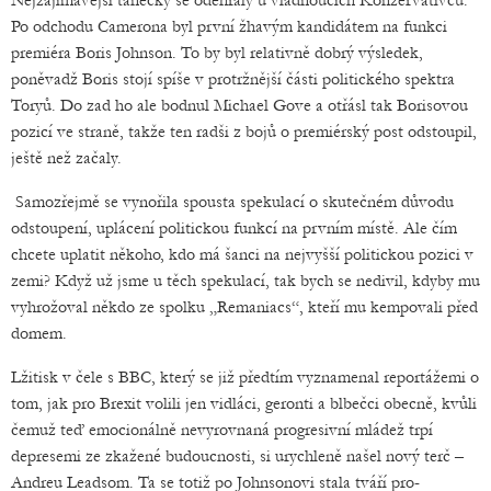
Nejzajímavější tanečky se odehrály u vládnoucích Konzervativců.
Po odchodu Camerona byl první žhavým kandidátem na funkci
premiéra Boris Johnson. To by byl relativně dobrý výsledek,
poněvadž Boris stojí spíše v protržnější části politického spektra
Toryů. Do zad ho ale bodnul Michael Gove a otřásl tak Borisovou
pozicí ve straně, takže ten radši z bojů o premiérský post odstoupil,
ještě než začaly.
Samozřejmě se vynořila spousta spekulací o skutečném důvodu
odstoupení, uplácení politickou funkcí na prvním místě. Ale čím
chcete uplatit někoho, kdo má šanci na nejvyšší politickou pozici v
zemi? Když už jsme u těch spekulací, tak bych se nedivil, kdyby mu
vyhrožoval někdo ze spolku „Remaniacs“, kteří mu kempovali před
domem.
Lžitisk v čele s BBC, který se již předtím vyznamenal reportážemi o
tom, jak pro Brexit volili jen vidláci, geronti a blbečci obecně, kvůli
čemuž teď emocionálně nevyrovnaná progresivní mládež trpí
depresemi ze zkažené budoucnosti, si urychleně našel nový terč –
Andreu Leadsom. Ta se totiž po Johnsonovi stala tváří pro-