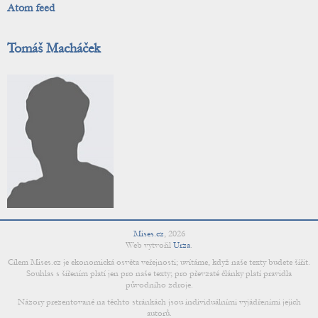
Atom feed
Tomáš Macháček
Mises.cz
,
2026
Web vytvořil
Urza
.
Cílem Mises.cz je ekonomická osvěta veřejnosti; uvítáme, když naše texty budete šířit.
Souhlas s šířením platí jen pro naše texty; pro převzaté články platí pravidla
původního zdroje.
Názory prezentované na těchto stránkách jsou individuálními vyjádřeními jejich
autorů.