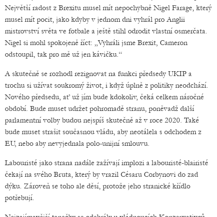
Největší radost z Brexitu musel mít nepochybně Nigel Farage, který
musel mít pocit, jako kdyby v jednom dni vyhrál pro Anglii
mistrovství světa ve fotbale a ještě stihl odrodit vlastní osmerčata.
Nigel si mohl spokojeně říct: „Vyhráli jsme Brexit, Cameron
odstoupil, tak pro mě už jen kávičku.“
A skutečně se rozhodl rezignovat na funkci předsedy UKIP a
trochu si užívat soukromý život, i když úplně z politiky neodchází.
Nového předsedu, ať už jím bude kdokoliv, čeká celkem náročné
období. Bude muset udržet pohromadě stranu, poněvadž další
parlamentní volby budou nejspíš skutečně až v roce 2020. Také
bude muset strašit současnou vládu, aby neotálela s odchodem z
EU, nebo aby nevyjednala polo-unijní smlouvu.
Labouristé jako strana nadále zažívají implozi a labouristé-blairisté
čekají na svého Bruta, který by vrazil Césaru Corbynovi do zad
dýku. Zároveň se toho ale děsí, protože jeho stranické křídlo
potřebují.