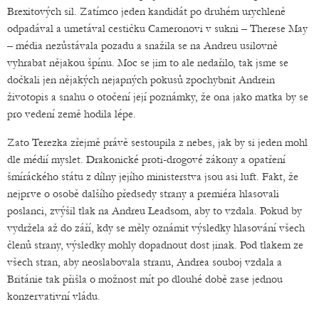
Brexitových sil. Zatímco jeden kandidát po druhém urychleně
odpadával a umetával cestičku Cameronovi v sukni – Therese May
– média nezůstávala pozadu a snažila se na Andreu usilovně
vyhrabat nějakou špínu. Moc se jim to ale nedařilo, tak jsme se
dočkali jen nějakých nejapných pokusů zpochybnit Andrein
životopis a snahu o otočení její poznámky, že ona jako matka by se
pro vedení země hodila lépe.
Zato Terezka zřejmě právě sestoupila z nebes, jak by si jeden mohl
dle médií myslet. Drakonické proti-drogové zákony a opatření
šmíráckého státu z dílny jejího ministerstva jsou asi luft. Fakt, že
nejprve o osobě dalšího předsedy strany a premiéra hlasovali
poslanci, zvýšil tlak na Andreu Leadsom, aby to vzdala. Pokud by
vydržela až do září, kdy se měly oznámit výsledky hlasování všech
členů strany, výsledky mohly dopadnout dost jinak. Pod tlakem ze
všech stran, aby neoslabovala stranu, Andrea souboj vzdala a
Británie tak přišla o možnost mít po dlouhé době zase jednou
konzervativní vládu.