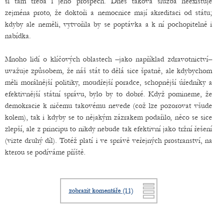
si tam třeba i jeho prospěch. Dnes taková služba neexistuje
zejména proto, že doktoři a nemocnice mají akreditaci od státu;
kdyby ale neměli, vytvořila by se poptávka a k ní pochopitelně i
nabídka.
Mnoho lidí o klíčových oblastech –jako například zdravotnictví–
uvažuje způsobem, že náš stát to dělá sice špatně, ale kdybychom
měli morálnější politiky, moudřejší poradce, schopnější úředníky a
efektivnější státní správu, bylo by to dobré. Když pomineme, že
demokracie k ničemu takovému nevede (což lze pozorovat všude
kolem), tak i kdyby se to nějakým zázrakem podařilo, něco se sice
zlepší, ale z principu to nikdy nebude tak efektivní jako tržní řešení
(vizte druhý díl). Totéž platí i ve správě veřejných prostranství, na
kterou se podíváme příště.
zobrazit komentáře (11)