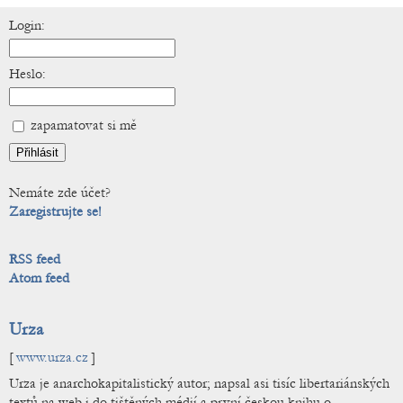
Login:
Heslo:
zapamatovat si mě
Nemáte zde účet?
Zaregistrujte se!
RSS feed
Atom feed
Urza
[
www.urza.cz
]
Urza je anarchokapitalistický autor; napsal asi tisíc libertariánských
textů na web i do tištěných médií a první českou knihu o