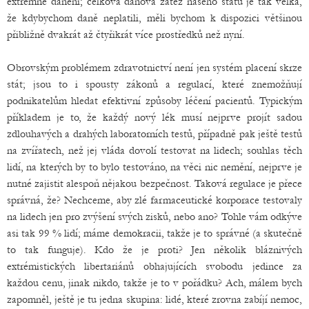
extrémně daněni; celková daňová zátěž našeho státu je tak velká,
že kdybychom daně neplatili, měli bychom k dispozici většinou
přibližně dvakrát až čtyřikrát více prostředků než nyní.
Obrovským problémem zdravotnictví není jen systém placení skrze
stát; jsou to i spousty zákonů a regulací, které znemožňují
podnikatelům hledat efektivní způsoby léčení pacientů. Typickým
příkladem je to, že každý nový lék musí nejprve projít sadou
zdlouhavých a drahých laboratorních testů, případně pak ještě testů
na zvířatech, než jej vláda dovolí testovat na lidech; souhlas těch
lidí, na kterých by to bylo testováno, na věci nic nemění, nejprve je
nutné zajistit alespoň nějakou bezpečnost. Taková regulace je přece
správná, že? Nechceme, aby zlé farmaceutické korporace testovaly
na lidech jen pro zvýšení svých zisků, nebo ano? Tohle vám odkýve
asi tak 99 % lidí; máme demokracii, takže je to správné (a skutečně
to tak funguje). Kdo že je proti? Jen několik bláznivých
extrémistických libertariánů obhajujících svobodu jedince za
každou cenu, jinak nikdo, takže je to v pořádku? Ach, málem bych
zapomněl, ještě je tu jedna skupina: lidé, které zrovna zabíjí nemoc,