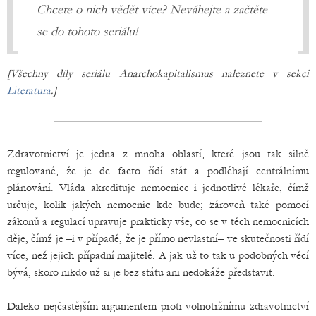
Chcete o nich vědět více? Neváhejte a začtěte
se do tohoto seriálu!
[Všechny díly seriálu Anarchokapitalismus naleznete v sekci
Literatura
.]
Zdravotnictví je jedna z mnoha oblastí, které jsou tak silně
regulované, že je de facto řídí stát a podléhají centrálnímu
plánování. Vláda akredituje nemocnice i jednotlivé lékaře, čímž
určuje, kolik jakých nemocnic kde bude; zároveň také pomocí
zákonů a regulací upravuje prakticky vše, co se v těch nemocnicích
děje, čímž je –i v případě, že je přímo nevlastní– ve skutečnosti řídí
více, než jejich případní majitelé. A jak už to tak u podobných věcí
bývá, skoro nikdo už si je bez státu ani nedokáže představit.
Daleko nejčastějším argumentem proti volnotržnímu zdravotnictví