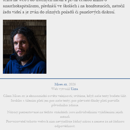
anarchokapitalismu, přednáší ve školách i na konferencích, natočil
řadu videí a je zván do různých pořadů či panelových diskusí.
Mises.cz
,
2026
Web vytvořil
Urza
.
Cílem Mises.cz je ekonomická osvěta veřejnosti; uvítáme, když naše texty budete šířit.
Souhlas s šířením platí jen pro naše texty; pro převzaté články platí pravidla
původního zdroje.
Názory prezentované na těchto stránkách jsou individuálními vyjádřeními jejich
autorů.
Provozovatel tohoto webu k nim nevyjadřuje žádný názor a nenese za ně žádnou
odpovědnost.