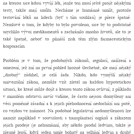
na kterou sice kdosi vyvíjí lék, jenže ten musí ještě projít nějakými
testy, takže mají smůlu. Necháme je humánně umřít, protože
testování léků na lidech (byť s tím souhlasí) je přece špatné.
Nemluvě o tom, že kdyby to bylo povoleno, sice by to podstatně
urychlilo vývoj medikamentů a zachránilo mnoho životů, ale to je
také špatně, neboť to přináší zisk těm zlým farmaceutickým
korporacím.
Problém je v tom, že podobných zákonů, regulací, nařízení a
omezení, jež zní na první pohled hrozně šlechetně, ale mají nějaký
„drobný“ zádrhel, je celá řada. Nikdo, kdo vymýšlí nějaký
univerzální zákon, nemůže vzít zřetel na každou hypotetickou
situaci, ke které může dojít a kterou tento zákon ovlivní; z příkladu
v minulém odstavci navíc vidíme, že často nejsou domyšleny ani
věci poměrně zásadní a k jejich přehodnocení nedochází ani poté,
co vejdou ve známost. Na podobné legislativní nedomyšlenosti lze
narazit například v souvislosti s transplantací orgánů a zákazem
jejich prodeje (je nehumánní, aby někdo prodal ledvinu, takže je
zřejmě lepší, když jeden umře bohatý na selhání ledvin a druhý