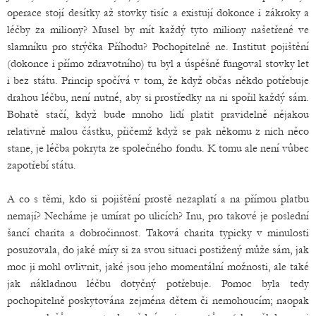
operace stojí desítky až stovky tisíc a existují dokonce i zákroky a
léčby za miliony? Musel by mít každý tyto miliony našetřené ve
slamníku pro strýčka Příhodu? Pochopitelně ne. Institut pojištění
(dokonce i přímo zdravotního) tu byl a úspěšně fungoval stovky let
i bez státu. Princip spočívá v tom, že když občas někdo potřebuje
drahou léčbu, není nutné, aby si prostředky na ni spořil každý sám.
Bohatě stačí, když bude mnoho lidí platit pravidelně nějakou
relativně malou částku, přičemž když se pak někomu z nich něco
stane, je léčba pokryta ze společného fondu. K tomu ale není vůbec
zapotřebí státu.
A co s těmi, kdo si pojištění prostě nezaplatí a na přímou platbu
nemají? Necháme je umírat po ulicích? Inu, pro takové je poslední
šancí charita a dobročinnost. Taková charita typicky v minulosti
posuzovala, do jaké míry si za svou situaci postižený může sám, jak
moc ji mohl ovlivnit, jaké jsou jeho momentální možnosti, ale také
jak nákladnou léčbu dotyčný potřebuje. Pomoc byla tedy
pochopitelně poskytována zejména dětem či nemohoucím; naopak