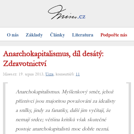
O nás
Základy
Články
Literatura
Podpořte nás
Anarchokapitalismus, díl desátý:
Zdravotnictví
Mises.cz: 19. srpna 2013,
Urza
, komentářů:
11
Anarchokapitalismus. Myšlenkový směr, jehož
příznivci jsou majoritou považováni za idealisty
a snílky, jindy za fanatiky, další jim vyčítají, že
nemají srdce; většina kritiků však skutečné
postoje anarchokapitalistů moc dobře nezná.