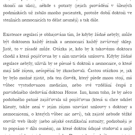
skončí na ulici), někde s potraty (jejich provádění v šílených
podmínkách už zabilo mnoho pacientek, protože dobří doktoři ve
sterilních nemocnicích to dělat nesmějí) a tak dále.
Existence regulací je obhajována tím, že kdyby žádné nebyly, může
být doktorem každý řezník a nemocnicí každý zavšivený sklep.
Jistě, to v zásadě může. Otázka je, kdo by k takovému doktoru
chodil a která pojišťovna by s ním uzavřela smlouvu. Kdyby žádné
regulace nebyly, uživili by se přesně ti doktoři a nemocnice, o které
mají lidé zájem, neúspěšní by zkrachovali. Častou otázkou je, jak
by bylo možné zjistit, zda ten člověk, který přede mnou stojí, má
vůbec vystudovanou medicínu, nebo své vzdělání čerpá z
pravidelného sledování doktora House. Inu, krom toho, že by něco
podobného patrně zajišťovala už pojišťovna (která si chce udržet
klienty, takže není v jejím zájmu uzavírat smlouvy s doktory a
nemocnicemi, o kterých vůbec nic neví), tak zajisté nebude těžké
otevřít web školy (nebo nějaké certifikační autority; podrobněji je
to popsáno v dílu osmém), na které doktor údajně studoval a najít