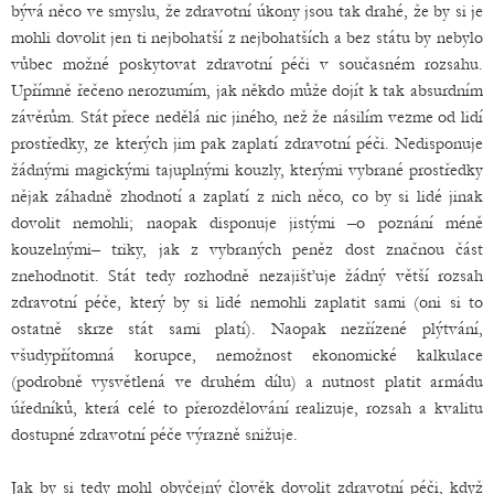
bývá něco ve smyslu, že zdravotní úkony jsou tak drahé, že by si je
mohli dovolit jen ti nejbohatší z nejbohatších a bez státu by nebylo
vůbec možné poskytovat zdravotní péči v současném rozsahu.
Upřímně řečeno nerozumím, jak někdo může dojít k tak absurdním
závěrům. Stát přece nedělá nic jiného, než že násilím vezme od lidí
prostředky, ze kterých jim pak zaplatí zdravotní péči. Nedisponuje
žádnými magickými tajuplnými kouzly, kterými vybrané prostředky
nějak záhadně zhodnotí a zaplatí z nich něco, co by si lidé jinak
dovolit nemohli; naopak disponuje jistými –o poznání méně
kouzelnými– triky, jak z vybraných peněz dost značnou část
znehodnotit. Stát tedy rozhodně nezajišťuje žádný větší rozsah
zdravotní péče, který by si lidé nemohli zaplatit sami (oni si to
ostatně skrze stát sami platí). Naopak nezřízené plýtvání,
všudypřítomná korupce, nemožnost ekonomické kalkulace
(podrobně vysvětlená ve druhém dílu) a nutnost platit armádu
úředníků, která celé to přerozdělování realizuje, rozsah a kvalitu
dostupné zdravotní péče výrazně snižuje.
Jak by si tedy mohl obyčejný člověk dovolit zdravotní péči, když