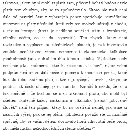
takovou, jakou by si mohl zaplatit sám, přičemž bohatí budou navíc
platit těm chudým, aby se to zprůměrovalo. Skoro nic však není
dále od pravdy! Stát z vybraných peněz spotřebuje neuvěřitelné
množství na platy úředníků, kteří celý ten moloch udržují v chodu,
a též na korupci (která je nedílnou součástí státu a byrokracie,
nikoliv něčím, co se dá „vymýtit“). Ten zbytek, který není
rozkraden a vyplacen na úřednických platech, je pak investován
zoufale neefektivně vinou nemožnosti ekonomické kalkulace
(podrobnosti jsou v druhém dílu tohoto seriálu). Výsledkem tedy
není nic jako „průměrná lékařská péče pro všechny“, nýbrž velmi
podprůměrná až zoufalá péče v poměru k množství peněz, které
lidé do toho systému platí; takže i „obyčejný člověk“, kterým se
politici tak často ohánějí, je na tom bit. Namítá-li někdo, že je to
tak správně a že bychom se měli uskromnit proto, aby mohl být
ošetřen skutečně každý narkoman a alkoholik (neboť „obyčejný
člověk“ není ten případ, který by na ošetření neměl, jak jsme si
naznačili výše), pak se jej ptám: „Skutečně považujete za morálně
správné, aby se vašim dětem dostávalo horší zdravotní péče proto,
aby měla hrstka nezodpovědných stejné ošetření?“