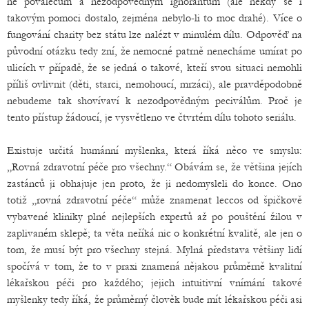
ne povalečům a nezodpovědným ignorantům (ale někdy se i
takovým pomoci dostalo, zejména nebylo-li to moc drahé). Více o
fungování charity bez státu lze nalézt v minulém dílu. Odpověď na
původní otázku tedy zní, že nemocné patrně nenecháme umírat po
ulicích v případě, že se jedná o takové, kteří svou situaci nemohli
příliš ovlivnit (děti, starci, nemohoucí, mrzáci), ale pravděpodobně
nebudeme tak shovívaví k nezodpovědným peciválům. Proč je
tento přístup žádoucí, je vysvětleno ve čtvrtém dílu tohoto seriálu.
Existuje určitá humánní myšlenka, která říká něco ve smyslu:
„Rovná zdravotní péče pro všechny.“ Obávám se, že většina jejích
zastánců ji obhajuje jen proto, že ji nedomysleli do konce. Ono
totiž „rovná zdravotní péče“ může znamenat leccos od špičkově
vybavené kliniky plné nejlepších expertů až po pouštění žilou v
zaplivaném sklepě; ta věta neříká nic o konkrétní kvalitě, ale jen o
tom, že musí být pro všechny stejná. Mylná představa většiny lidí
spočívá v tom, že to v praxi znamená nějakou průměrně kvalitní
lékařskou péči pro každého; jejich intuitivní vnímání takové
myšlenky tedy říká, že průměrný člověk bude mít lékařskou péči asi