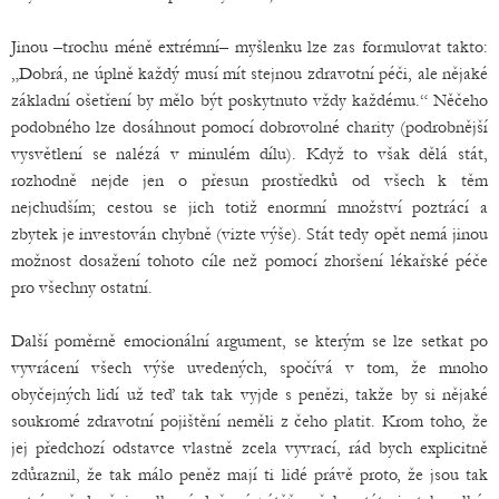
Jinou –trochu méně extrémní– myšlenku lze zas formulovat takto:
„Dobrá, ne úplně každý musí mít stejnou zdravotní péči, ale nějaké
základní ošetření by mělo být poskytnuto vždy každému.“ Něčeho
podobného lze dosáhnout pomocí dobrovolné charity (podrobnější
vysvětlení se nalézá v minulém dílu). Když to však dělá stát,
rozhodně nejde jen o přesun prostředků od všech k těm
nejchudším; cestou se jich totiž enormní množství poztrácí a
zbytek je investován chybně (vizte výše). Stát tedy opět nemá jinou
možnost dosažení tohoto cíle než pomocí zhoršení lékařské péče
pro všechny ostatní.
Další poměrně emocionální argument, se kterým se lze setkat po
vyvrácení všech výše uvedených, spočívá v tom, že mnoho
obyčejných lidí už teď tak tak vyjde s penězi, takže by si nějaké
soukromé zdravotní pojištění neměli z čeho platit. Krom toho, že
jej předchozí odstavce vlastně zcela vyvrací, rád bych explicitně
zdůraznil, že tak málo peněz mají ti lidé právě proto, že jsou tak