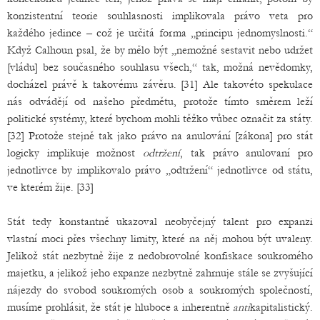
konzistentní teorie souhlasnosti implikovala právo veta pro
každého jedince – což je určitá forma „principu jednomyslnosti.“
Když Calhoun psal, že by mělo být „nemožné sestavit nebo udržet
[vládu] bez současného souhlasu všech,“ tak, možná nevědomky,
docházel právě k takovému závěru. [31] Ale takovéto spekulace
nás odvádějí od našeho předmětu, protože tímto směrem leží
politické systémy, které bychom mohli těžko vůbec označit za státy.
[32] Protože stejně tak jako právo na anulování [zákona] pro stát
logicky implikuje možnost
odtržení
, tak právo anulovaní pro
jednotlivce by implikovalo právo „odtržení“ jednotlivce od státu,
ve kterém žije. [33]
Stát tedy konstantně ukazoval neobyčejný talent pro expanzi
vlastní moci přes všechny limity, které na něj mohou být uvaleny.
Jelikož stát nezbytně žije z nedobrovolné konfiskace soukromého
majetku, a jelikož jeho expanze nezbytně zahrnuje stále se zvyšující
nájezdy do svobod soukromých osob a soukromých společností,
musíme prohlásit, že stát je hluboce a inherentně
anti
kapitalistický.