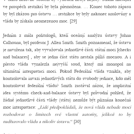
ve prospěch restrikcí by byla přemožena. … Konec tohoto zápasu
by byl zkázou pro ústavu … restrikce by byly nakonec anulovány a
vláda by získala neomezenou moc. [29]
Jedním z mála politologů, kteří oceňují analýzu ústavy Johna
Calhouna, byl profesor J. Allen Smith. Smith poznamenal, že ústava
je navržena tak, aby vyvažovala jednotlivé části státní moci [checks
and balances] , aby se jedna část státu nestala příliš mocnou. A i
přesto vláda vynalezla nejvyšší soud, který má monopol na
ultimátní interpretaci moci. Pokud Federální vláda vznikla, aby
kontrolovala invazi jednotlivých státu do svobody jedince, kdo měl
kontrolovat federální vládu? Smith zastával názor, že implicitní
idea systému check-and-balance ústavy byl průvodní pohled, že
žádné jednotlivé části vlády (státu) nemůže být přiznána konečná
moc interpretace: „
Lidé předpokládali, že nová vláda nebude moci
rozhodovat o limitech své vlastní autority, jelikož to by
nadřazovalo vládu a nikoliv ústavu.
“ [30]