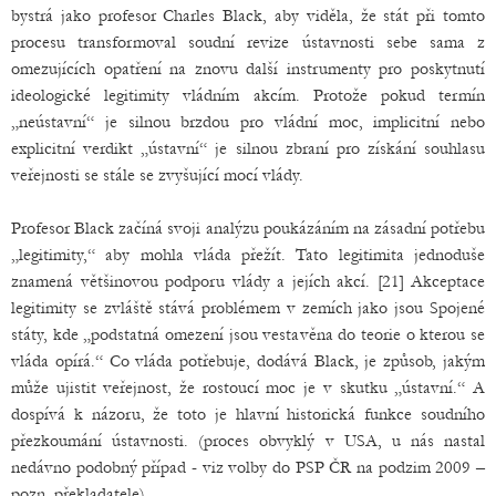
bystrá jako profesor Charles Black, aby viděla, že stát při tomto
procesu transformoval soudní revize ústavnosti sebe sama z
omezujících opatření na znovu další instrumenty pro poskytnutí
ideologické legitimity vládním akcím. Protože pokud termín
„neústavní“ je silnou brzdou pro vládní moc, implicitní nebo
explicitní verdikt „ústavní“ je silnou zbraní pro získání souhlasu
veřejnosti se stále se zvyšující mocí vlády.
Profesor Black začíná svoji analýzu poukázáním na zásadní potřebu
„legitimity,“ aby mohla vláda přežít. Tato legitimita jednoduše
znamená většinovou podporu vlády a jejích akcí. [21] Akceptace
legitimity se zvláště stává problémem v zemích jako jsou Spojené
státy, kde „podstatná omezení jsou vestavěna do teorie o kterou se
vláda opírá.“ Co vláda potřebuje, dodává Black, je způsob, jakým
může ujistit veřejnost, že rostoucí moc je v skutku „ústavní.“ A
dospívá k názoru, že toto je hlavní historická funkce soudního
přezkoumání ústavnosti. (proces obvyklý v USA, u nás nastal
nedávno podobný případ - viz volby do PSP ČR na podzim 2009 –
pozn. překladatele).