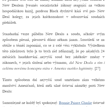
New Dealem [vesměs socialistické zákony reagující na velkou
hospodářskou krizi], profesor Black dychtivě kárá své pro- New
Deal kolegy, za jejich krátkozrakost v odsuzování soudních
překážek.
Standardní verze příběhu New Dealu a soudu, ačkoliv svým
způsobem přesná, přesouvá důraz někam jinam...Soustředí se na
obtíže a téměř zapomíná, co se z celé věci vyklubalo. Výsledkem
této záležitosti bylo [a to bych rád zdůraznil], že po nějakých 24
měsících handrkování...nejvyšší soud bez jakékoliv změny v
zákonech, v jejich složení nebo významu,
dal New Dealu a tím i
celému novému konceptu státu v Americe razítko legitimity
. [27]
Tímto způsobem dal nejvyšší soud smrtelnou ránu velkému
množství Američanů, kteří měli silné ústavní námitky proti New
Dealu:
Samozřejmě ne každý byl spokojený.
Bonnie Prince Charlie
ústavně