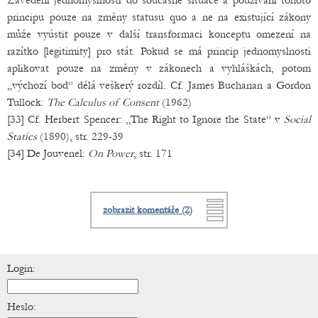
Zavedení jednomyslnosti do současné situace a používání tohoto
principu pouze na změny statusu quo a ne na existující zákony
může vyústit pouze v další transformaci konceptu omezení na
razítko [legitimity] pro stát. Pokud se má princip jednomyslnosti
aplikovat pouze na změny v zákonech a vyhláškách, potom
„výchozí bod“ dělá veškerý rozdíl. Cf. James Buchanan a Gordon
Tullock:
The Calculus of Consent
(1962)
[33] Cf. Herbert Spencer: „The Right to Ignore the State“ v
Social
Statics
(1890), str. 229-39
[34] De Jouvenel:
On Power
, str. 171
zobrazit komentáře (2)
Login:
Heslo: