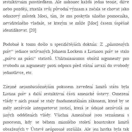
restriktivním prostředkem. Ale nakonec každá jedna teorie, dříve
nebo později, ztratila svůj původní význam a začala se chovat jako
odrazový můstek Moci, tím, že mu poskytla silného pomocníka,
neviditelného vladaře, se kterým se může [Moc] časem úspěšně
identifikovat. [20]
Podobně k tomu došlo u specifičtějších doktrín: Z „přirozených
práv“ jedince uctívaných Johnem Lockem a Listinou práv se stalo
„právo na práci“ statistů. Utilitarianismus obrátil argumenty pro
svobodu na argumenty proti odporu před státní invazí do svobody
jednotlivce, etc.
Zřejmě nejambicióznějším pokusem zavedení limitů státu byla
Listina práv a další restriktivní části americké ústavy. Omezení
vlády v nich psané se staly fundamentálním zákonem, které by se
měly nezávisle interpretovat justicí, která je údajně nezávislá na
jiných odděleních vlády. Všichni Američané jsou seznámeni s
procesem, kdy se během minulého století konstrukce limitů
obsažených v Ústavě neúprosně rozšířila. Ale jen hrstka byla tak