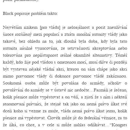
Black popisuje problém takto:
Největším rizikem [pro vládu] je neloajálnost a pocit zneužívání
široce rozšířený mezi populací a ztráta morální autority vlády jako
takové, bez ohledu na to, jak dlouhá byla doba, kdy byla tato
autorita násilně vynucována, ze setrvačnosti akceptována nebo
tolerována pro nepřístupnost reálné okamžité alternativy. Téměř
každý, kdo žije pod vládou s omezenou mocí, musí dříve či později
být vystaven nějaké vládní akci, kterou on sám chápe jako akci
mimo pravomoc vlády či dokonce pravomoc vládě zakázanou.
Soukromá osoba může být povolána do armády, ačkoliv o
povolávání do armády se v ústavě nic nedočte…Farmáři je řečeno,
kolik pšenice může vypěstovat a on věří, a zjistí že s ním i někteří
renomovaní právníci, že stejně tak jako on nemá právo říkat své
dceři koho si vezme za muže, vláda nemá právo říkat jemu, kolik
pšenice má vypěstovat. Člověk může jít do federální věznice, za to
že říká, co chce, a v cele si může nahlas odříkávat…“Kongres