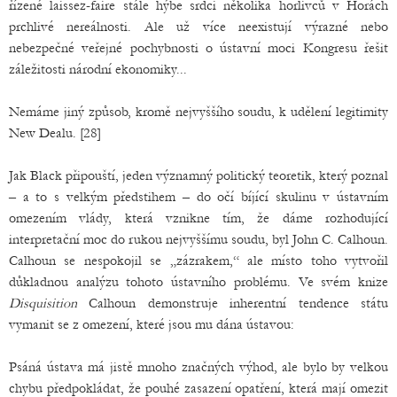
řízené laissez-faire stále hýbe srdci několika horlivců v Horách
prchlivé nereálnosti. Ale už více neexistují výrazné nebo
nebezpečné veřejné pochybnosti o ústavní moci Kongresu řešit
záležitosti národní ekonomiky...
Nemáme jiný způsob, kromě nejvyššího soudu, k udělení legitimity
New Dealu. [28]
Jak Black připouští, jeden významný politický teoretik, který poznal
– a to s velkým předstihem – do očí bíjící skulinu v ústavním
omezením vlády, která vznikne tím, že dáme rozhodující
interpretační moc do rukou nejvyššímu soudu, byl John C. Calhoun.
Calhoun se nespokojil se „zázrakem,“ ale místo toho vytvořil
důkladnou analýzu tohoto ústavního problému. Ve svém knize
Disquisition
Calhoun demonstruje inherentní tendence státu
vymanit se z omezení, které jsou mu dána ústavou:
Psáná ústava má jistě mnoho značných výhod, ale bylo by velkou
chybu předpokládat, že pouhé zasazení opatření, která mají omezit