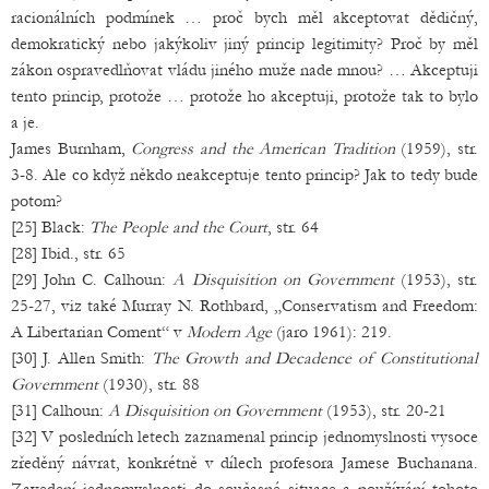
racionálních podmínek … proč bych měl akceptovat dědičný,
demokratický nebo jakýkoliv jiný princip legitimity? Proč by měl
zákon ospravedlňovat vládu jiného muže nade mnou? … Akceptuji
tento princip, protože … protože ho akceptuji, protože tak to bylo
a je.
James Burnham,
Congress and the American Tradition
(1959), str.
3-8. Ale co když někdo neakceptuje tento princip? Jak to tedy bude
potom?
[25] Black:
The People and the Court
, str. 64
[28] Ibid., str. 65
[29] John C. Calhoun:
A Disquisition on Government
(1953), str.
25-27, viz také Murray N. Rothbard, „Conservatism and Freedom:
A Libertarian Coment“ v
Modern Age
(jaro 1961): 219.
[30] J. Allen Smith:
The Growth and Decadence of Constitutional
Government
(1930), str. 88
[31] Calhoun:
A Disquisition on Government
(1953), str. 20-21
[32] V posledních letech zaznamenal princip jednomyslnosti vysoce
zředěný návrat, konkrétně v dílech profesora Jamese Buchanana.