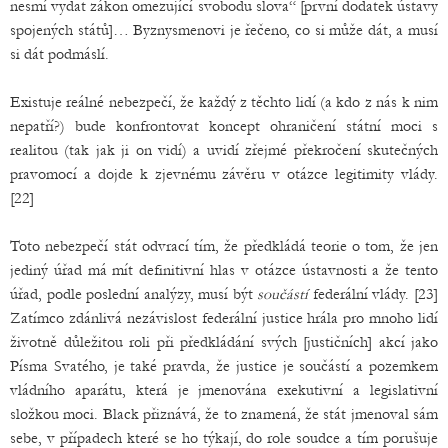
nesmí vydat zákon omezující svobodu slova“ [první dodatek ústavy
spojených států]… Byznysmenovi je řečeno, co si může dát, a musí
si dát podmáslí.
Existuje reálné nebezpečí, že každý z těchto lidí (a kdo z nás k nim
nepatří?) bude konfrontovat koncept ohraničení státní moci s
realitou (tak jak ji on vidí) a uvidí zřejmé překročení skutečných
pravomocí a dojde k zjevnému závěru v otázce legitimity vlády.
[22]
Toto nebezpečí stát odvrací tím, že předkládá teorie o tom, že jen
jediný úřad má mít definitivní hlas v otázce ústavnosti a že tento
úřad, podle poslední analýzy, musí být
součástí
federální vlády. [23]
Zatímco zdánlivá nezávislost federální justice hrála pro mnoho lidí
životně důležitou roli při předkládání svých [justičních] akcí jako
Písma Svatého, je také pravda, že justice je součástí a pozemkem
vládního aparátu, která je jmenována exekutivní a legislativní
složkou moci. Black přiznává, že to znamená, že stát jmenoval sám
sebe, v případech které se ho týkají, do role soudce a tím porušuje