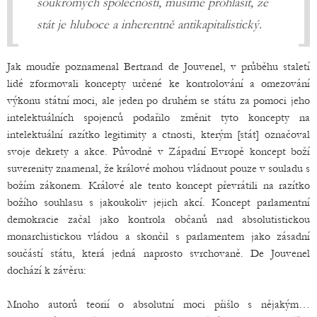
soukromých společností, musíme prohlásit, že
stát je hluboce a inherentně antikapitalistický.
Jak moudře poznamenal Bertrand de Jouvenel, v průběhu staletí
lidé zformovali koncepty určené ke kontrolování a omezování
výkonu státní moci, ale jeden po druhém se státu za pomoci jeho
intelektuálních spojenců podařilo změnit tyto koncepty na
intelektuální razítko legitimity a ctnosti, kterým [stát] označoval
svoje dekrety a akce. Původně v Západní Evropě koncept boží
suverenity znamenal, že králové mohou vládnout pouze v souladu s
božím zákonem. Králové ale tento koncept převrátili na razítko
božího souhlasu s jakoukoliv jejich akcí. Koncept parlamentní
demokracie začal jako kontrola občanů nad absolutistickou
monarchistickou vládou a skončil s parlamentem jako zásadní
součástí státu, která jedná naprosto svrchovaně. De Jouvenel
dochází k závěru:
Mnoho autorů teorií o absolutní moci přišlo s nějakým…