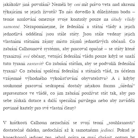
jakákoliv jiná povolání? Neměli by
oni
mít právo veta nad akcemi
týkajícími se jejich životů? To nás dovedlo k důležitému bodu –
teorie anulování omezuje svoje kontroly pouze na
úřady vlády
samotné
. Nezapomínejme, že federální a státní vlády a jejich
jednotlivá oddělení jsou stále státy. Jsou stále vedeny jejich
vlastními státními zájmy místo zájmů jednotlivých občanů. Co
zabrání Calhounově systému, aby pracoval opačně – se státy které
tyranizují
své
občany, vetující federální vládu pouze když se snaží
tuto tyranii
zastavit
? Co zabrání státům, aby se podvolili federální
tyranii? Co zabrání spolčení federální a státních vlád, za účelem
vzájemně výhodného vykořisťování obyvatelstva? A i kdyby
soukromé pracovní seskupení dostaly nějakou formu „úřední“
representace ve vládě, co jim zabrání používat stát tak, aby pro
sebe získali dotace a další speciální privilegia nebo aby zaváděli
povinné kartely pro své vlastní členy?
V krátkosti Calhoun nezachází se svojí teorií „souhlasnosti“
dostatečně daleko, nedochází až k samotnému
jedinci
. Pokud je
koneckonců jedinec ten, jehož práva se mají chránit, potom by