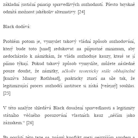
základní justiční princip spravedlivých rozhodnutí. Přesto bryskně
odmítá možnost jakékoliv alternativy. [24]
Black dodává:
Problém potom je, vymyslet takový vládní způsob rozhodování,
který bude toto [snad] redukovat na přípustné minimum, aby
nedocházelo k námitkám, že vláda rozhoduje kauzy, které se jí
přímo týkají. Pokud takový způsob vymyslíte, můžete následně
pouze doufat, že námitky,
ačkoliv teoreticky stále obhajitelné
[kurzíva Murray Rothbard], prakticky ztratí na síle tak, že
legitimizující proces rozhodčí instituce si získá [veřejný] souhlas.
[25]
V této analýze shledává Black dosažení spravedlnosti a legitimity
státního věčného posuzování vlastních kauz „něčím jako
zázrakem.“ [26]
Po použití této teze na známý konflikt mezi nejvyšším soudem a