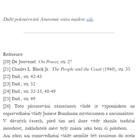
Další pokračování Anatomie státu najdete
zde
.
Reference:
[20] De Jouvenel:
On Power
, str. 27
[21] Charles L. Black Jr.:
The People and the Court
(1960), str. 35
[22] Ibid., str. 42-43
[23] Ibid., str. 52
[24] Ibid., str. 32-33, 48-49
[25] Ibid., str. 49
[26] Toto přisuzování zázračnosti vládě je vzpomínkou na
ospravedlnění vlády Jamese Burnhama mysticismem a iracionalitou:
V dávných časech, před tím než iluze vědy zkazila tradiční
moudrost, zakladatelé měst byly známi jako bozi či polobozi. …
Ani zdroj ani ospravedlnění vlády nemůže být zasazeno do zcela