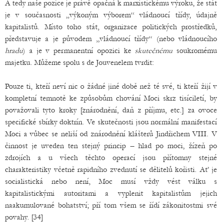
A tedy naše pozice je právě opačná k marxistickému výroku, že stát
je v současnosti „výkoným výborem“ vládnoucí třídy, údajně
kapitalistů. Místo toho stát, organizace politických prostředků,
představuje a je původem „vládnoucí třídy“ (nebo vládnoucího
hradu
) a je v permanentní opozici ke
skutečnému
soukromému
majetku. Můžeme spolu s de Jouvenelem tvrdit:
Pouze ti, kteří neví nic o žádné jiné době než té své, ti kteří žijí v
kompletní temnotě ke způsobům chování Moci skrz tisíciletí, by
považovali tyto kroky [znárodnění, daň z příjmu, etc.] za ovoce
specifické sbírky doktrín. Ve skutečnosti jsou normální manifestací
Moci a vůbec se neliší od znárodnění klášterů Jindřichem VIII. V
činnost je uveden ten stejný princip – hlad po moci, žízeň po
zdrojích a u všech těchto operací jsou přítomny stejné
charakteristiky včetně rapidního zvednutí se dělitelů kořisti. Ať je
socialistická nebo není, Moc musí vždy vést válku s
kapitalistickými autoritami a vyplenit kapitalistům jejich
naakumulované bohatství; pří tom všem se řídí zákonitostmi své
povahy. [34]