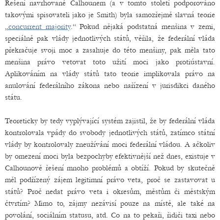
Řešení navrhované Calhounem (a v tomto století podporováno
takovými spisovateli jako je Smith) byla samozřejmě slavná teorie
„
concurrent majority
.“ Pokud nějaká podstatná menšina v zemi,
speciálně pak vlády jednotlivých států, věřila, že federální vláda
překračuje svoji moc a zasahuje do této menšiny, pak měla tato
menšina právo vetovat toto užití moci jako protiústavní.
Aplikováním na vlády států tato teorie implikovala právo na
anulování federálního zákona nebo nařízení v jurisdikci daného
státu.
Teoreticky by tedy vyplývající systém zajistil, že by federální vláda
kontrolovala vpády do svobody jednotlivých států, zatímco státní
vlády by kontrolovaly zneužívání moci federální vládou. A ačkoliv
by omezení moci byla bezpochyby efektivnější než dnes, existuje v
Calhounově řešení mnoho problémů a obtíží. Pokud by skutečně
měl podřízený zájem legitimní právo veta, proč se zastavovat u
států? Proč nedat právo veta i okresům, městům či městským
čtvrtím? Mimo to, zájmy nezávisí pouze na místě, ale také na
povolání, sociálním statusu, atd. Co na to pekaři, řidiči taxi nebo