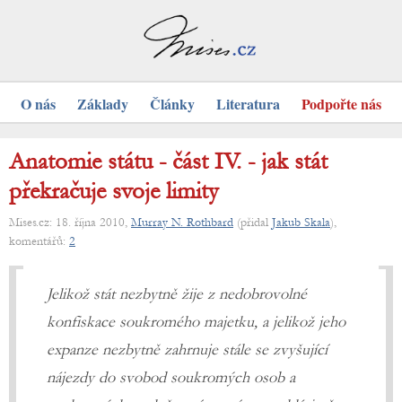
O nás
Základy
Články
Literatura
Podpořte nás
Anatomie státu - část IV. - jak stát
překračuje svoje limity
Mises.cz: 18. října 2010,
Murray N. Rothbard
(přidal
Jakub Skala
),
komentářů:
2
Jelikož stát nezbytně žije z nedobrovolné
konfiskace soukromého majetku, a jelikož jeho
expanze nezbytně zahrnuje stále se zvyšující
nájezdy do svobod soukromých osob a