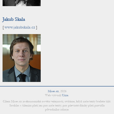
Jakub Skala
[
www.jakubskala.cz
]
Mises.cz
,
2026
Web vytvořil
Urza
.
Cílem Mises.cz je ekonomická osvěta veřejnosti; uvítáme, když naše texty budete šířit.
Souhlas s šířením platí jen pro naše texty; pro převzaté články platí pravidla
původního zdroje.