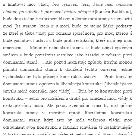
a limitovat moc vlády,
bez vybavení těch, které mají omezení
chránit, prostředky k prosazení těchto předpisů
[kurzíva Rothbard],
bude dostatečné k zabránění hlavní a dominantní strany ve zneužití
moci. Jsa stranou, která je u moci, bude, ze stejné lidské podstaty
ze které je třeba vlády pro ochranu společnosti, pro moc, kterou jí
bude garantovat ústava a bude proti restrikcím, které mají její moc
omezovat. ... Minoritní nebo slabší strana se bude ubírat opačným
směrem a bude považovat restrikce jako zásadní v ochraně proti
dominantní straně. ... Ale pokud neexistuje způsob, kterým mohou
přinutit dominantní stranu k dodržení těchto omezení, jediné
východisko by byla přísnější konstrukce ústavy. ... Proti tomu by
dominantní strana oponovala liberálnější konstrukcí [liberálnější ve
smyslu méně omezující moc vlády]. ... Byla by to konstrukce proti
konstrukci – jedna pro rozšíření a druhá pro omezení moci vlády k
nejkrajnějšímu bodu. Ale jakou eventuální šanci by měl přísný
konstrukt strany v menšině oproti liberálnímu konstruktu
dominantní strany, když tato by měla veškerou vládní moc
odsouhlasit svoji konstrukci a zabránit schválení té restriktivnější?
V takto nerovné soutěži by výsledek nebyl nejistý. Strana hlasující